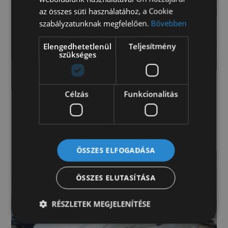
az összes süti használatához, a Cookie
szabályzatunknak megfelelően.
Bővebben
Elengedhetetlenül
Teljesítmény
szükséges
Célzás
Funkcionalitás
MAN TGE 3.140 4x2F SB kisteherautó 140
furgon (MAN15)
Kérje értékesítőnk ajánlatát!
ÖSSZES ELFOGADÁSA
ÖSSZES ELUTASÍTÁSA
RÉSZLETEK MEGJELENÍTÉSE