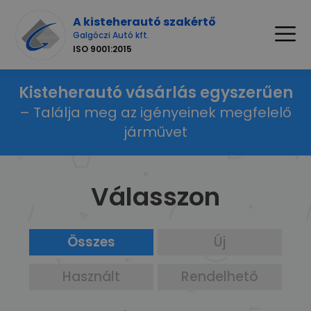
A kisteherautó szakértő
Galgóczi Autó kft.
ISO 9001:2015
Kisteherautó vásárlás egyszerűen
– Találja meg az igényeinek megfelelő
járművet
Válasszon
Összes
Új
Használt
Rendelhető