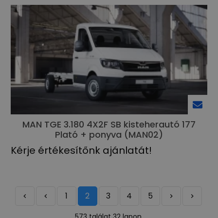
MAN TGE 3.180 4X2F SB kisteherautó 177
Plató + ponyva (MAN02)
Kérje értékesítőnk ajánlatát!
1
2
3
4
5
573 találat 32 lapon.