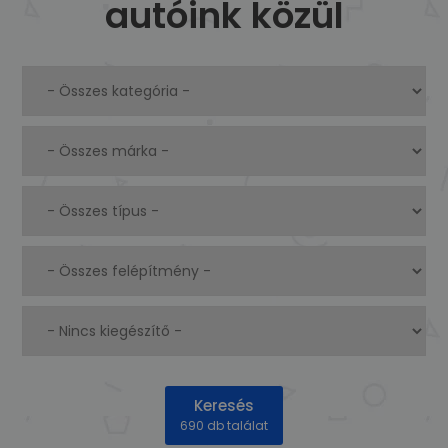
autóink közül
Keresés
690 db találat