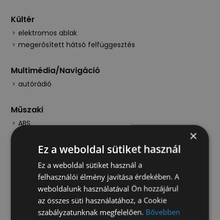
Kültér
elektromos ablak
megerősített hátsó felfüggesztés
Multimédia/Navigáció
autórádió
Műszaki
ABS
×
EBD (elektronikus fékerő elosztó)
tempomat
Ez a weboldal sütiket használ
Ez a weboldal sütiket használ a
felhasználói élmény javítása érdekében. A
Kérje értékesítőnk ajánlatát!
weboldalunk használatával Ön hozzájárul
az összes süti használatához, a Cookie
szabályzatunknak megfelelően.
Bővebben
Ajánlatot kérek