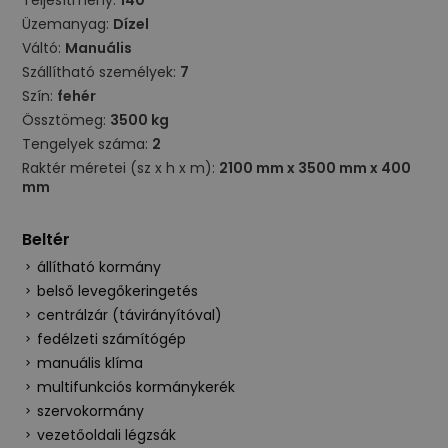
Teljesítmény:
140
Üzemanyag:
Dízel
Váltó:
Manuális
Szállítható személyek:
7
Szín:
fehér
Össztömeg:
3500 kg
Tengelyek száma:
2
Raktér méretei (sz x h x m):
2100 mm x 3500 mm x 400
mm
Beltér
állítható kormány
belső levegőkeringetés
centrálzár (távirányítóval)
fedélzeti számítógép
manuális klíma
multifunkciós kormánykerék
szervokormány
vezetőoldali légzsák