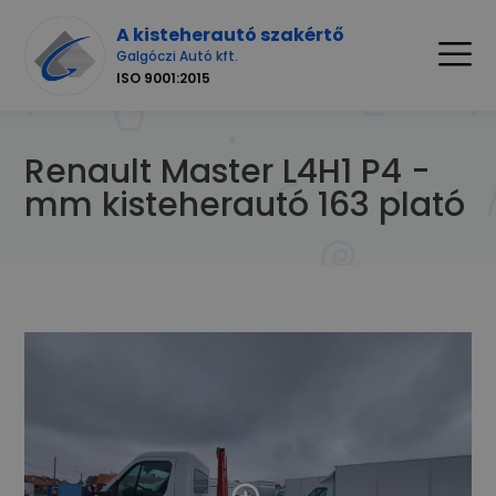
A kisteherautó szakértő
Galgóczi Autó kft.
ISO 9001:2015
Renault Master L4H1 P4 -
mm kisteherautó 163 plató