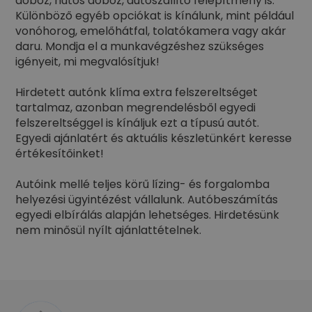
doboz, hűtős doboz, autószállító felépítmény is.
Különböző egyéb opciókat is kínálunk, mint például
vonóhorog, emelőhátfal, tolatókamera vagy akár
daru. Mondja el a munkavégzéshez szükséges
igényeit, mi megvalósítjuk!
Hirdetett autónk klíma extra felszereltséget
tartalmaz, azonban megrendelésből egyedi
felszereltséggel is kínáljuk ezt a típusú autót.
Egyedi ajánlatért és aktuális készletünkért keresse
értékesítőinket!
Autóink mellé teljes körű lízing- és forgalomba
helyezési ügyintézést vállalunk. Autóbeszámítás
egyedi elbírálás alapján lehetséges. Hirdetésünk
nem minősül nyílt ajánlattételnek.