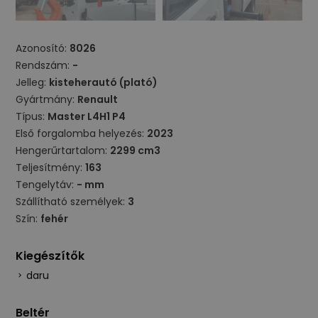
Azonosító:
8026
Rendszám:
-
Jelleg:
kisteherautó (plató)
Gyártmány:
Renault
Típus:
Master L4H1 P4
Első forgalomba helyezés:
2023
Hengerűrtartalom:
2299 cm3
Teljesítmény:
163
Tengelytáv:
- mm
Szállítható személyek:
3
Szín:
fehér
Kiegészítők
daru
Beltér