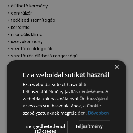
állítható kormány
centrálzár
fedélzeti számítógép
kartámla
manuális klíma
szervokormány
vezetőoldali légzsák
vezetőülés állítható magasságú
×
Kültér
Ez a weboldal sütiket használ
állítható fényszórómagasság
Ez a weboldal sütiket használ a
elektromos ablak
felhasználói élmény javítása érdekében. A
elektromos oldalsó tükrök
weboldalunk használatával Ön hozzájárul
első ködfényszóró
az összes süti használatához, a Cookie
fűthető tükör
szabályzatunknak megfelelően.
Bővebben
hátsó ködlámpa
színezett ablakok
Elengedhetetlenül
Teljesítmény
szükséges