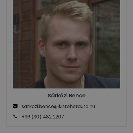
Sárközi Bence
sarkozi.bence@kisteherauto.hu
+36 (30) 482 2207