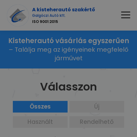
A kisteherautó szakértő
Galgóczi Autó kft.
ISO 9001:2015
Kisteherautó vásárlás egyszerűen
– Találja meg az igényeinek megfelelő
járművet
Válasszon
Összes
Új
Használt
Rendelhető