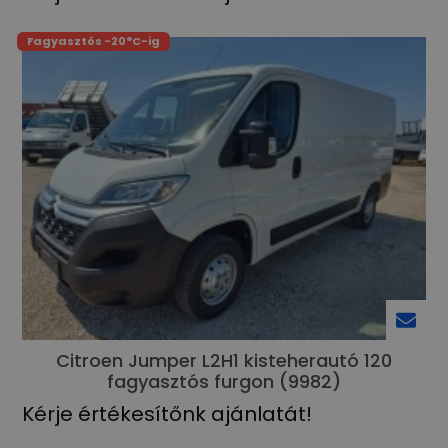
Fagyasztós -20°C-ig
Citroen Jumper L2H1 kisteherautó 120
fagyasztós furgon (9982)
Kérje értékesítőnk ajánlatát!