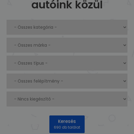
autóink közül
Keresés
690 db találat