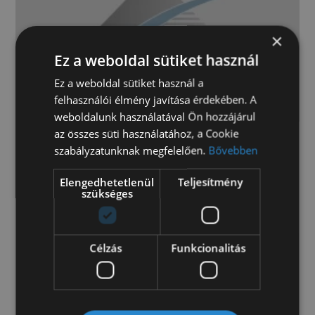
×
Ez a weboldal sütiket használ
Ez a weboldal sütiket használ a
felhasználói élmény javítása érdekében. A
weboldalunk használatával Ön hozzájárul
az összes süti használatához, a Cookie
szabályzatunknak megfelelően.
Bővebben
Volkswagen Crafter L4 -mm kisteherautó
140 alváz (2964)
Elengedhetetlenül
Teljesítmény
szükséges
Kérje értékesítőnk ajánlatát!
Célzás
Funkcionalitás