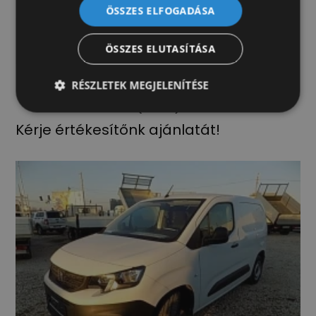
ÖSSZES ELFOGADÁSA
ÖSSZES ELUTASÍTÁSA
RÉSZLETEK MEGJELENÍTÉSE
Renault Master L2H2 kisteherautó 150 furgon
(7942)
Kérje értékesítőnk ajánlatát!