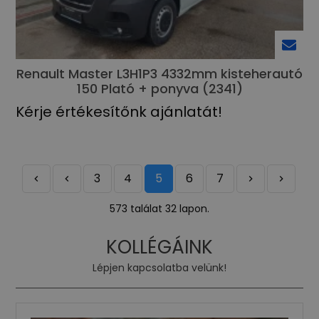
Renault Master L3H1P3 4332mm kisteherautó
150 Plató + ponyva (2341)
Kérje értékesítőnk ajánlatát!
3
4
5
6
7
573 találat 32 lapon.
KOLLÉGÁINK
Lépjen kapcsolatba velünk!