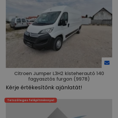
Citroen Jumper L3H2 kisteherautó 140
fagyasztós furgon (9978)
Kérje értékesítőnk ajánlatát!
Tetszőleges felépítménnyel