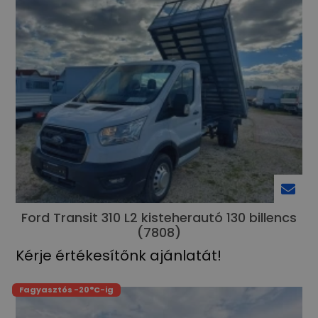
Ford Transit 310 L2 kisteherautó 130 billencs
(7808)
Kérje értékesítőnk ajánlatát!
Fagyasztós -20°C-ig