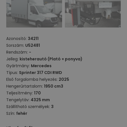
Azonosító:
34211
Sorszám:
U52481
Rendszám:
-
Jelleg:
kisteherautó (Plató + ponyva)
Gyártmány:
Mercedes
Típus:
Sprinter 317 CDI RWD
Első forgalomba helyezés:
2025
Hengerűrtartalom:
1950 cm3
Teljesítmény:
170
Tengelytáv:
4325 mm
Szállítható személyek:
3
Szín:
fehér