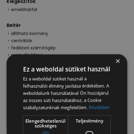
Kiegészítők
emelőhátfal
Beltér
állítható kormány
centrálzár
fedélzeti számítógép
manuális klíma
×
szervokormány
Ez a weboldal sütiket használ
vezetőoldali légzsák
vezetőülés állítható magasságú
Ez a weboldal sütiket használ a
felhasználói élmény javítása érdekében. A
Kültér
weboldalunk használatával Ön hozzájárul
az összes süti használatához, a Cookie
elektromos ablak
szabályzatunknak megfelelően.
Bővebben
elektromos oldalsó tükrök
első ködfényszóró
Elengedhetetlenül
Teljesítmény
fűthető tükör
szükséges
hátsó ködlámpa