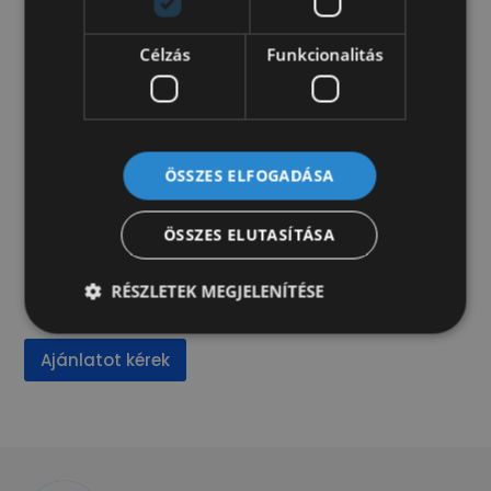
színezett ablakok
Célzás
Funkcionalitás
Multimédia/Navigáció
autórádió
Műszaki
ÖSSZES ELFOGADÁSA
ABS
kipörgésgátló
ÖSSZES ELUTASÍTÁSA
RÉSZLETEK MEGJELENÍTÉSE
Kérje értékesítőnk ajánlatát!
Ajánlatot kérek