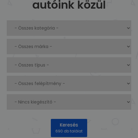
autóink közül
Keresés
690 db találat