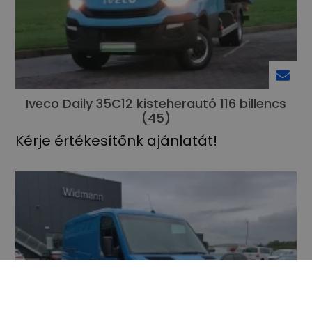
Iveco Daily 35C12 kisteherautó 116 billencs
(45)
Kérje értékesítőnk ajánlatát!