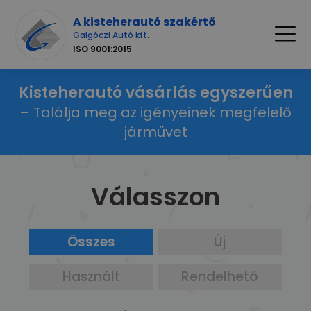
A kisteherautó szakértő
Galgóczi Autó kft.
ISO 9001:2015
Kisteherautó vásárlás egyszerűen
– Találja meg az igényeinek megfelelő
járművet
Válasszon
Összes
Új
Használt
Rendelhető