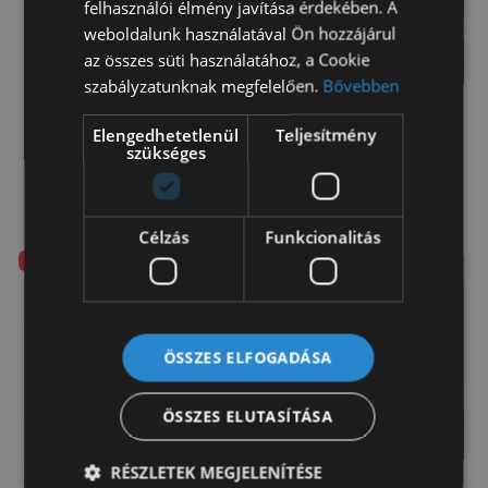
felhasználói élmény javítása érdekében. A
weboldalunk használatával Ön hozzájárul
az összes süti használatához, a Cookie
szabályzatunknak megfelelően.
Bővebben
Elengedhetetlenül
Teljesítmény
Mercedes Sprinter 513 CDI kisteherautó 190
szükséges
alváz (7628)
Kérje értékesítőnk ajánlatát!
Célzás
Funkcionalitás
Rendelhető!
ÖSSZES ELFOGADÁSA
ÖSSZES ELUTASÍTÁSA
RÉSZLETEK MEGJELENÍTÉSE