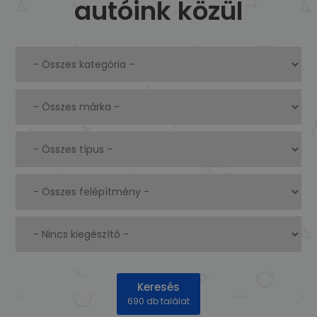
autóink közül
Keresés
690 db találat