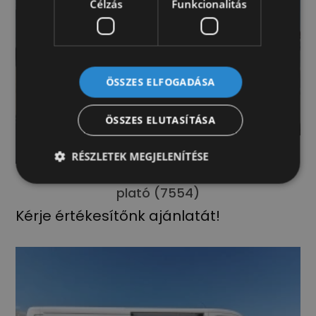
Célzás
Funkcionalitás
ÖSSZES ELFOGADÁSA
ÖSSZES ELUTASÍTÁSA
RÉSZLETEK MEGJELENÍTÉSE
Fiat Ducato XLWB -mm kisteherautó 180
plató (7554)
Kérje értékesítőnk ajánlatát!