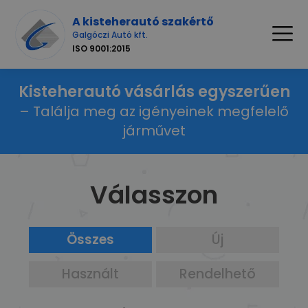
A kisteherautó szakértő
Galgóczi Autó kft.
ISO 9001:2015
Kisteherautó vásárlás egyszerűen
– Találja meg az igényeinek megfelelő
járművet
Válasszon
Összes
Új
Használt
Rendelhető