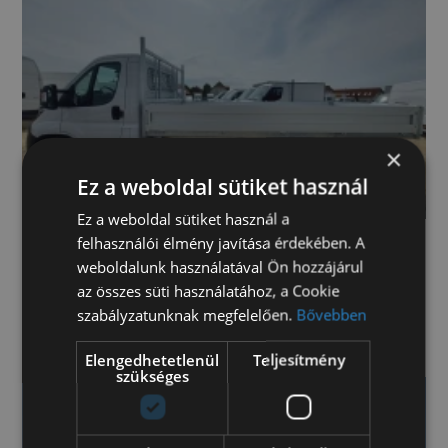
×
Ez a weboldal sütiket használ
Ez a weboldal sütiket használ a
felhasználói élmény javítása érdekében. A
weboldalunk használatával Ön hozzájárul
Fiat Ducato LWB kisteherautó 180 billencs
az összes süti használatához, a Cookie
(7308)
szabályzatunknak megfelelően.
Bővebben
Kérje értékesítőnk ajánlatát!
Elengedhetetlenül
Teljesítmény
szükséges