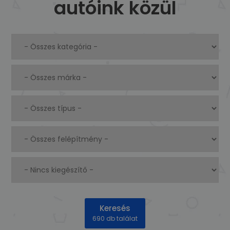
autóink közül
Keresés
690 db találat