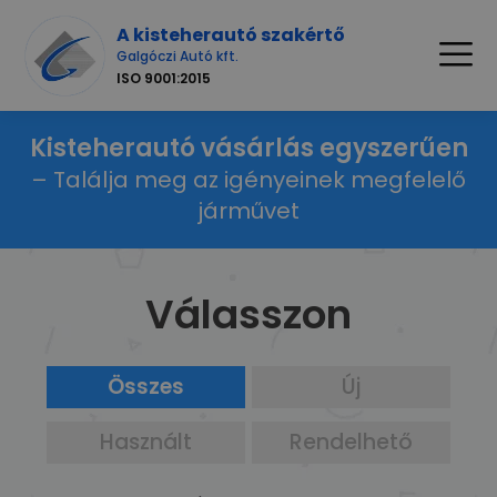
A kisteherautó szakértő
Galgóczi Autó kft.
ISO 9001:2015
Kisteherautó vásárlás egyszerűen
– Találja meg az igényeinek megfelelő
járművet
Válasszon
Összes
Új
Használt
Rendelhető