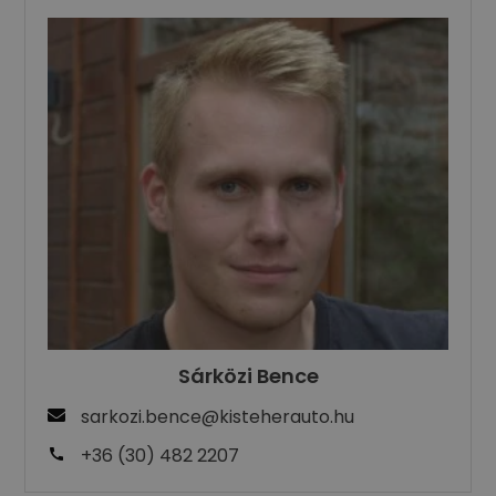
Sárközi Bence
sarkozi.bence@kisteherauto.hu
+36 (30) 482 2207