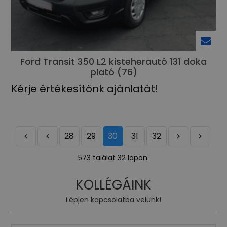
Ford Transit 350 L2 kisteherautó 131 doka
plató (76)
Kérje értékesítőnk ajánlatát!
28
29
30
31
32
573 találat 32 lapon.
KOLLÉGÁINK
Lépjen kapcsolatba velünk!