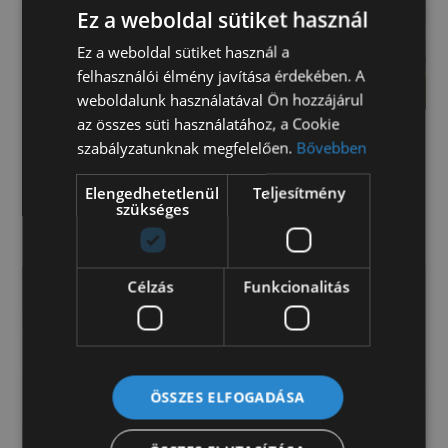
Ez a weboldal sütiket használ
Ez a weboldal sütiket használ a
felhasználói élmény javítása érdekében. A
weboldalunk használatával Ön hozzájárul
az összes süti használatához, a Cookie
szabályzatunknak megfelelően.
Bővebben
Ford Transit 350 L3 kisteherautó 131 billencs
(89)
Elengedhetetlenül
Teljesítmény
szükséges
Kérje értékesítőnk ajánlatát!
Célzás
Funkcionalitás
ÖSSZES ELFOGADÁSA