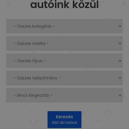
autóink közül
Keresés
690 db találat