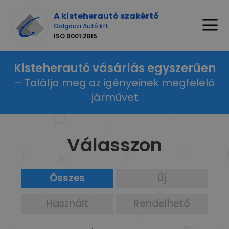
A kisteherautó szakértő
Galgóczi Autó kft.
ISO 9001:2015
Kisteherautó vásárlás egyszerűen
– Találja meg az igényeinek megfelelő
járművet
Válasszon
Összes
Új
Használt
Rendelhető