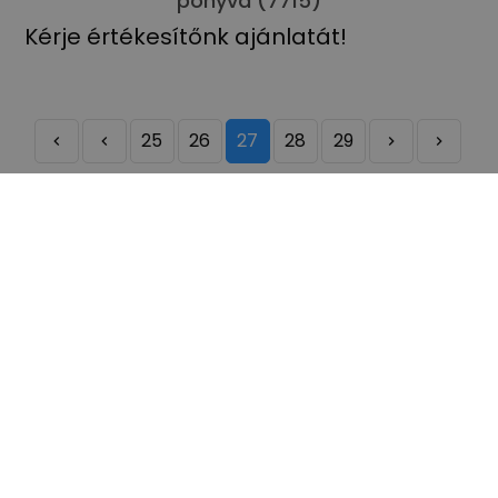
ponyva (7715)
Kérje értékesítőnk ajánlatát!
25
26
27
28
29
573 találat 32 lapon.
KOLLÉGÁINK
Lépjen kapcsolatba velünk!