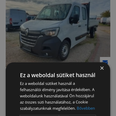
×
Renault Master L3H1P3 4332mm kisteherautó
Ez a weboldal sütiket használ
145 doka plató (3445)
Ez a weboldal sütiket használ a
Kérje értékesítőnk ajánlatát!
felhasználói élmény javítása érdekében. A
weboldalunk használatával Ön hozzájárul
az összes süti használatához, a Cookie
szabályzatunknak megfelelően.
Bővebben