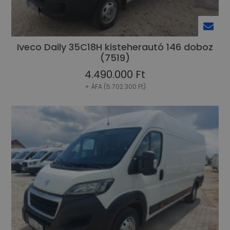
Iveco Daily 35C18H kisteherautó 146 doboz
(7519)
4.490.000 Ft
+ ÁFA (5.702.300 Ft)