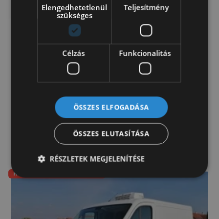
Elengedhetetlenül
Teljesítmény
szükséges
Célzás
Funkcionalitás
ÖSSZES ELFOGADÁSA
Citroen Jumper L1H1 kisteherautó 140 furgon
(7018)
ÖSSZES ELUTASÍTÁSA
Kérje értékesítőnk ajánlatát!
RÉSZLETEK MEGJELENÍTÉSE
Hűtő 0-5°C-os szigeteléssel