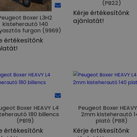
(PB22)
Kérje értékesítőnk
Peugeot Boxer L3H2
ajánlatát!
kisteherautó 140
yasztós furgon (9969)
e értékesítőnk
latát!
ugeot Boxer HEAVY L4
Peugeot Boxer HEAVY
teherautó 180 billencs
2mm kisteherautó 1
(PB19)
plató (PB8)
e értékesítőnk
Kérje értékesítőnk