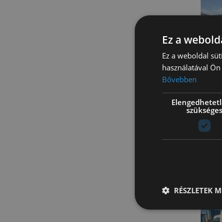
Ez a webolda
Ez a weboldal süt
használatával Ön 
Bővebben
Fi
k
Elengedhetet
szüksége
Kérj
aján
RÉSZLETEK M