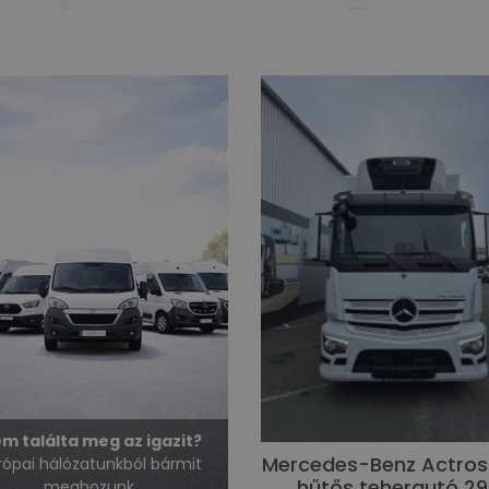
m találta meg az igazit?
Mercedes-Benz Actros
rópai hálózatunkból bármit
hűtős teherautó 2
meghozunk.