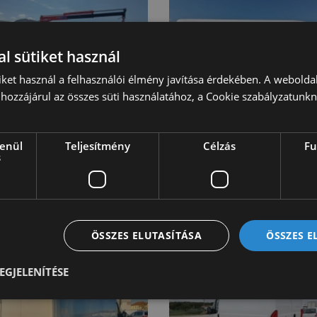
l sütiket használ
iket használ a felhasználói élmény javítása érdekében. A webolda
hozzájárul az összes süti használatához, a Cookie szabályzatunk
at Ducato XLWB -mm
Fiat Ducato MH1
isteherautó 180 plató
kisteherautó 120 fur
lenül
Teljesítmény
Célzás
Fu
s
(7554)
(1013)
e értékesítőnk
Kérje értékesítőnk
latát!
ajánlatát!
ÖSSZES ELUTASÍTÁSA
ÖSSZES 
EGJELENÍTÉSE