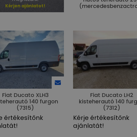
(mercedesbenzactr
Kérjen ajánlatot!
Fiat Ducato XLH3
Fiat Ducato LH2
steherautó 140 furgon
kisteherautó 140 fur
(7315)
(7312)
e értékesítőnk
Kérje értékesítőnk
latát!
ajánlatát!