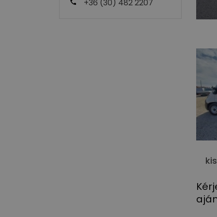
+36 (30) 482 2207
ki
Kérj
aján