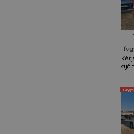
fag
Kérj
aján
Fagya