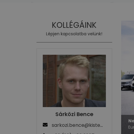
KOLLÉGÁINK
Lépjen kapcsolatba velünk!
Sárközi Bence
Ne
sarkozi.bence@kisteherauto.hu
Eu