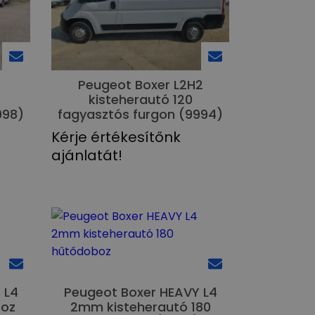
1
Peugeot Boxer L2H2
kisteherautó 120
998)
fagyasztós furgon (9994)
Kérje értékesítőnk
ajánlatát!
 L4
Peugeot Boxer HEAVY L4
boz
2mm kisteherautó 180