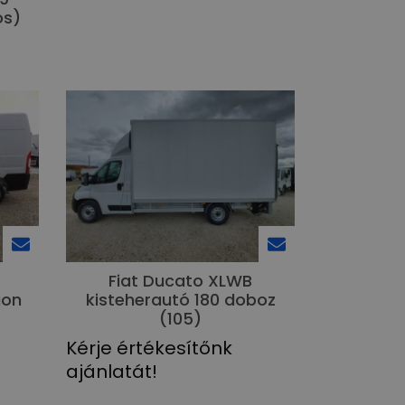
os)
Fiat Ducato XLWB
gon
kisteherautó 180 doboz
(105)
Kérje értékesítőnk
ajánlatát!