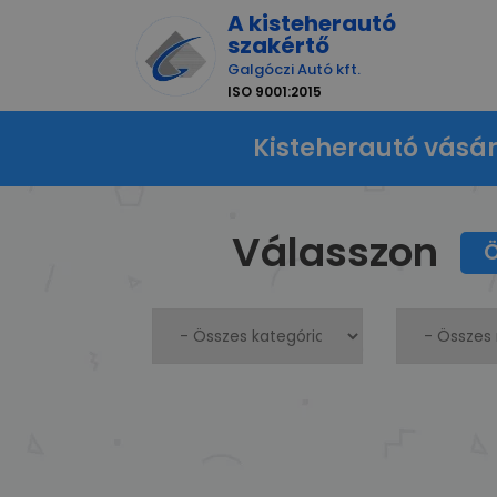
A kisteherautó
szakértő
Galgóczi Autó kft.
ISO 9001:2015
Kisteherautó vásá
Válasszon
Ö