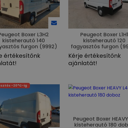
Peugeot Boxer L3H2
Peugeot Boxer L1H
kisteherautó 140
kisteherautó 120
yasztós furgon (9992)
fagyasztós furgon (9
e értékesítőnk
Kérje értékesítőnk
latát!
ajánlatát!
sztós -20°C-ig
Peugeot Boxer HEAVY
kisteherautó 180 do