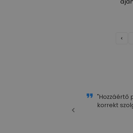
aján
laszték. Gyorsak, szakmailag
"Hozzáértő 
korrekt szol
Böllér Fűszer kft