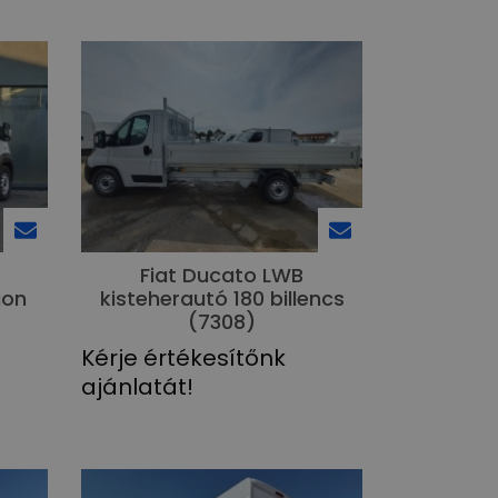
Fiat Ducato LWB
gon
kisteherautó 180 billencs
(7308)
Kérje értékesítőnk
ajánlatát!