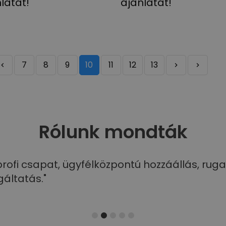
latát!
ajánlatát!
7
8
9
10
11
12
13
Rólunk mondták
profi csapat, ügyfélközpontú hozzáállás, ru
gáltatás."