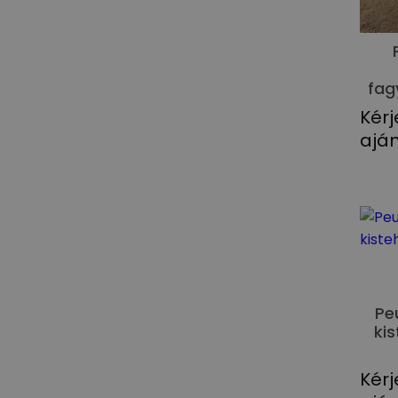
fag
Kérj
aján
Pe
kis
Kérj