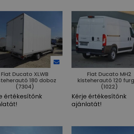
Fiat Ducato MH2
Fiat Ducato XLWB
kisteherautó 120 fur
steherautó 180 doboz
(1022)
(7304)
Kérje értékesítőnk
e értékesítőnk
ajánlatát!
latát!