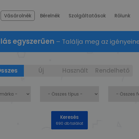
Vásárolnék
Bérelnék
Szolgáltatások
Rólunk
rlás egyszerűen
– Találja meg az igényein
sszes
Új
Használt
Rendelhető
Keresés
690 db találat