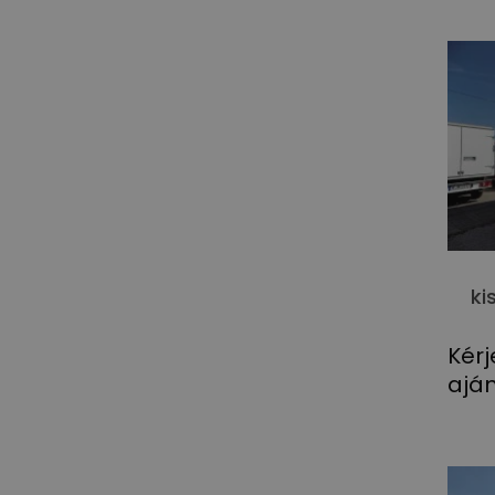
ki
Kérj
aján