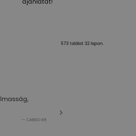
ajánlatát!
573 találat 32 lapon.
galmasság,
"Elégedettek vagyunk a sz
CARDO Kft.