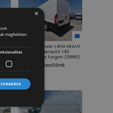
×
lunk
nak megfelelően.
Peugeot Boxer L4H3 HEAVY
gon
kisteherautó 140
nkcionalitás
fagyasztós furgon (9986)
Kérje értékesítőnk
ajánlatát!
ELFOGADÁSA