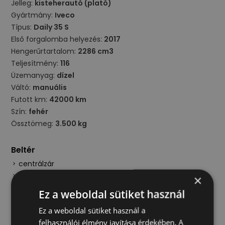
Jelleg:
kisteherautó (plató)
Gyártmány:
Iveco
Típus:
Daily 35 S
Első forgalomba helyezés:
2017
Hengerűrtartalom:
2286 cm3
Teljesítmény:
116
Üzemanyag:
dízel
Váltó:
manuális
Futott km:
42000 km
Szín:
fehér
Össztömeg:
3.500 kg
Beltér
centrálzár
szervokormány
×
Ez a weboldal sütiket használ
Felépítmény/raktér
Ez a weboldal sütiket használ a
vonóhorog
felhasználói élmény javítása érdekében. A