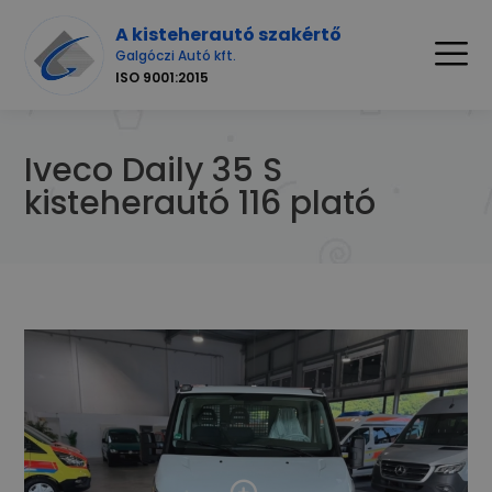
A kisteherautó szakértő
Galgóczi Autó kft.
ISO 9001:2015
Iveco Daily 35 S
kisteherautó 116 plató