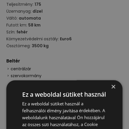
Teljesítmény:
175
Üzemanyag:
dízel
Váltó:
automata
Futott km:
58 km
Szín:
fehér
Környezetvédelmi osztály:
Euro6
Össztömeg:
3500 kg
Beltér
centrálzár
szervokormány
×
Műszaki
Ez a weboldal sütiket használ
ABS
Ez a weboldal sütiket használ a
ESP
felhasználói élmény javítása érdekében. A
részecskeszűrő
weboldalunk használatával Ön hozzájárul
tempomat
az összes süti használatához, a Cookie
vezetett szervizkönyv