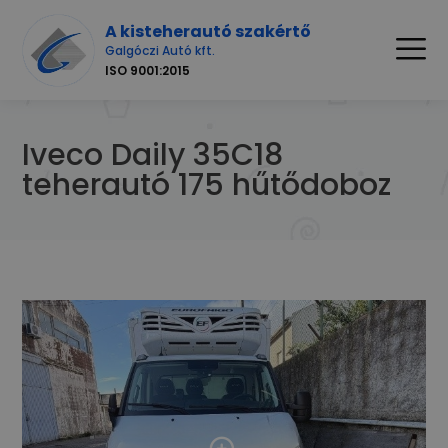
A kisteherautó szakértő
Galgóczi Autó kft.
ISO 9001:2015
Iveco Daily 35C18
teherautó 175 hűtődoboz