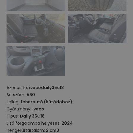
Azonosító:
ivecodaily35c18
Sorszám:
A60
Jelleg:
teherautó (hűtődoboz)
Gyártmány:
Iveco
Típus:
Daily 35C18
Első forgalomba helyezés:
2024
Hengerűrtartalom:
2 cm3