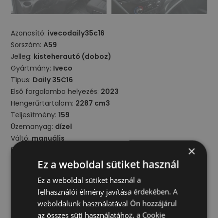
Azonosító:
ivecodaily35c16
Sorszám:
A59
Jelleg:
kisteherautó (doboz)
Gyártmány:
Iveco
Típus:
Daily 35C16
Első forgalomba helyezés:
2023
Hengerűrtartalom:
2287 cm3
Teljesítmény:
159
Üzemanyag:
dízel
Váltó:
manuális
×
Futott km:
60500 km
Szín:
fehér
Ez a weboldal sütiket használ
Környezetvédelmi osztály:
EURO 6
Ez a weboldal sütiket használ a
Össztömeg:
3500 kg
felhasználói élmény javítása érdekében. A
weboldalunk használatával Ön hozzájárul
Kiegészítők
az összes süti használatához, a Cookie