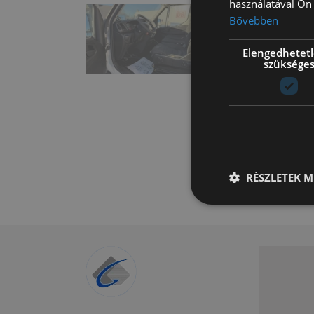
használatával Ön 
Bővebben
Elengedhetet
szüksége
RÉSZLETEK M