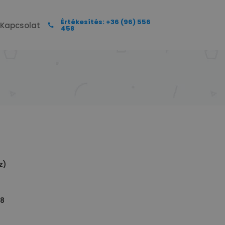
Értékesítés: +36 (96) 556
Kapcsolat
458
z)
18