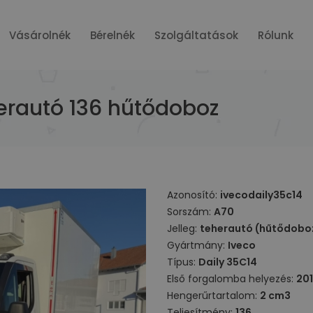
Vásárolnék
Bérelnék
Szolgáltatások
Rólunk
herautó 136 hűtődoboz
Azonosító:
ivecodaily35c14
Sorszám:
A70
Jelleg:
teherautó (hűtődobo
Gyártmány:
Iveco
Típus:
Daily 35C14
Első forgalomba helyezés:
20
Hengerűrtartalom:
2 cm3
Teljesítmény:
136