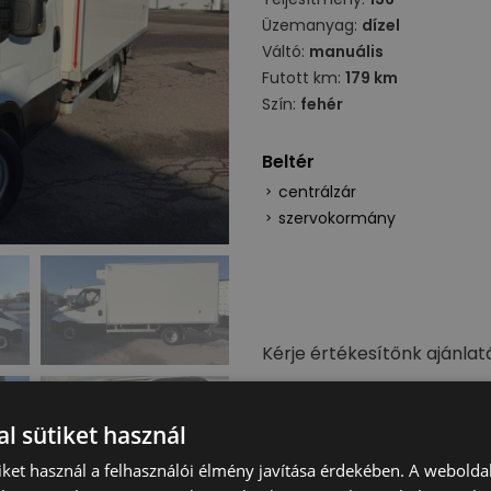
Üzemanyag:
dízel
Váltó:
manuális
Futott km:
179 km
Szín:
fehér
Beltér
centrálzár
szervokormány
Kérje értékesítőnk ajánlat
Ajánlatot kérek
l sütiket használ
iket használ a felhasználói élmény javítása érdekében. A webolda
A jármű külföldi partnerün