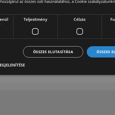
hozzájárul az összes süti használatához, a Cookie szabályzatunk
szerint behozunk, műszaki
forgalomba helyezünk Önnek
forgalomba helyezési ügyi
elbírálás alapján lehetség
lenül
Teljesítmény
Célzás
Fu
s
ajánlattételnek.
További információért érté
rendelkezésére!
ÖSSZES ELUTASÍTÁSA
ÖSSZES 
Ha hirdetéseink között ne
az igényeinek, keressen m
leginkább megfelelő típusú
EGJELENÍTÉSE