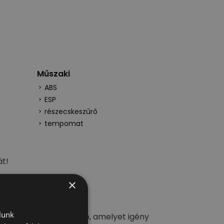
Műszaki
ABS
ESP
részecskeszűrő
tempomat
át!
×
lunk
k telephelyén található, amelyet igény