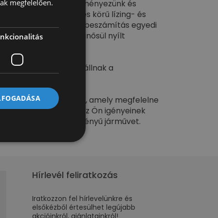
nak megfelelően.
 vizsgáztatunk, felépítményezünk és
! Autóink mellé teljes körű lízing- és
ntézést vállalunk. Autóbeszámítás egyedi
es. Hirdetésünk nem minősül nyílt
nkcionalitás
kesítőink készséggel állnak a
ELFOGADÁSA
m talált olyan járművet, amely megfelelne
inket, és beszerezzük az Ön igényeinek
, évjáratú és felépítményű járművet.
Hírlevél feliratkozás
Iratkozzon fel hírlevelünkre és
elsőkézből értesülhet legújabb
akcióinkról, ajánlatainkról!