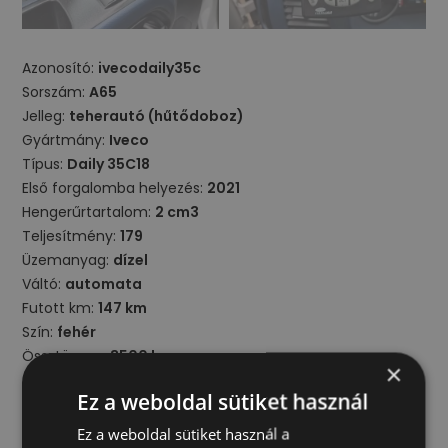
Azonosító:
ivecodaily35c
Sorszám:
A65
Jelleg:
teherautó (hűtődoboz)
Gyártmány:
Iveco
Típus:
Daily 35C18
Első forgalomba helyezés:
2021
Hengerűrtartalom:
2 cm3
Teljesítmény:
179
Üzemanyag:
dízel
Váltó:
automata
Futott km:
147 km
Szín:
fehér
Össztömeg:
3500 kg
×
Ez a weboldal sütiket használ
Beltér
Ez a weboldal sütiket használ a
centrálzár