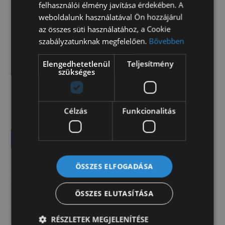
felhasználói élmény javítása érdekében. A
szervokormány
weboldalunk használatával Ön hozzájárul
az összes süti használatához, a Cookie
Műszaki
szabályzatunknak megfelelően.
Bővebben
ABS
adaptív tempomat
Elengedhetetlenül
Teljesítmény
részecskeszűrő
szükséges
Kérje értékesítőnk ajánlatát!
Célzás
Funkcionalitás
Ajánlatot kérek
A jármű külföldi partnerünk telephelyén található,
ÖSSZES ELFOGADÁSA
amelyet igény szerint behozunk, műszaki
vizsgáztatunk, felépítményezünk és forgalomba
ÖSSZES ELUTASÍTÁSA
helyezünk Önnek! Autóink mellé teljes körű lízing-
és forgalomba helyezési ügyintézést vállalunk.
Autóbeszámítás egyedi elbírálás alapján
RÉSZLETEK MEGJELENÍTÉSE