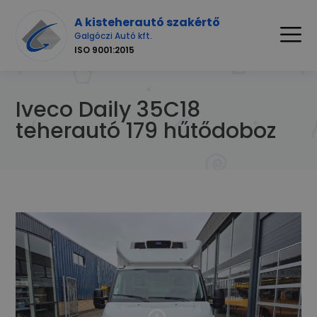
A kisteherautó szakértő
Galgóczi Autó kft.
ISO 9001:2015
Iveco Daily 35C18
teherautó 179 hűtődoboz