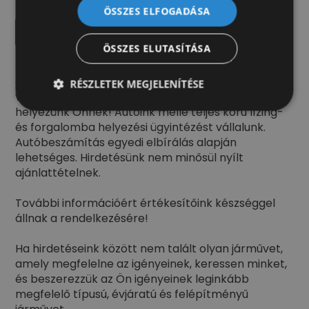
ÖSSZES ELFOGADÁSA
Ajánlatot kérek
ÖSSZES ELUTASÍTÁSA
A jármű külföldi partnerünk telephelyén található,
amelyet igény szerint behozunk, műszaki
RÉSZLETEK MEGJELENÍTÉSE
vizsgáztatunk, felépítményezünk és forgalomba
helyezünk Önnek! Autóink mellé teljes körű lízing-
és forgalomba helyezési ügyintézést vállalunk.
Autóbeszámítás egyedi elbírálás alapján
lehetséges. Hirdetésünk nem minősül nyílt
ajánlattételnek.
További információért értékesítőink készséggel
állnak a rendelkezésére!
Ha hirdetéseink között nem talált olyan járművet,
amely megfelelne az igényeinek, keressen minket,
és beszerezzük az Ön igényeinek leginkább
megfelelő típusú, évjáratú és felépítményű