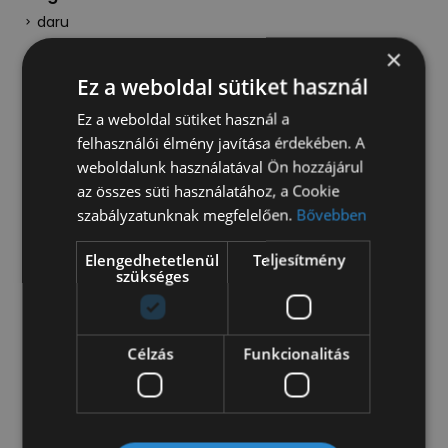
daru
×
Beltér
Ez a weboldal sütiket használ
centrálzár
Ez a weboldal sütiket használ a
fedélzeti számítógép
felhasználói élmény javítása érdekében. A
szervokormány
weboldalunk használatával Ön hozzájárul
az összes süti használatához, a Cookie
Kültér
szabályzatunknak megfelelően.
Bővebben
fűthető első szélvédő
négyévszakos gumiabroncs
Elengedhetetlenül
Teljesítmény
szükséges
Műszaki
ABS
Célzás
Funkcionalitás
tempomat
Kérje értékesítőnk ajánlatát!