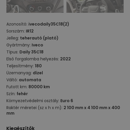
Azonosító:
ivecodaily35C18(2)
Sorszám:
IR12
Jelleg:
teherautó (plató)
Gyártmány:
Iveco
Típus:
Daily 35C18
Első forgalomba helyezés:
2022
Teljesítmény:
180
Üzemanyag:
dízel
Váltó:
automata
Futott km:
80000 km
Szín:
fehér
Környezetvédelmi osztály:
Euro 6
Raktér méretei (sz x h x m):
2 100 mm x 4 100 mm x 400
mm
Kiegészítők