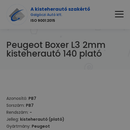
A kisteherautó szakértő
Galgóczi Autó kft.
ISO 9001:2015
Peugeot Boxer L3 2mm
kisteherautó 140 plató
Azonosító:
PB7
Sorszám:
PB7
Rendszám:
-
Jelleg:
kisteherautó (plató)
Gyártmány:
Peugeot