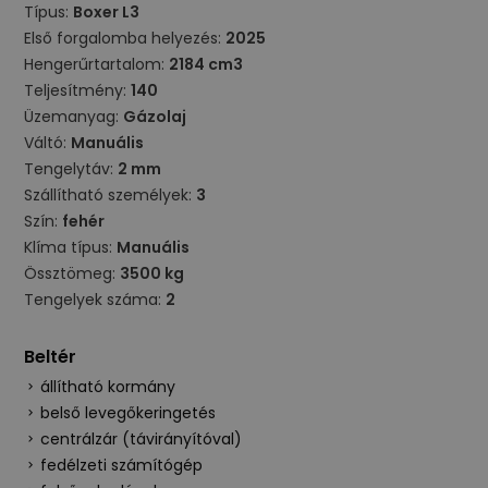
Típus:
Boxer L3
Első forgalomba helyezés:
2025
Hengerűrtartalom:
2184 cm3
Teljesítmény:
140
Üzemanyag:
Gázolaj
Váltó:
Manuális
Tengelytáv:
2 mm
Szállítható személyek:
3
Szín:
fehér
Klíma típus:
Manuális
Össztömeg:
3500 kg
Tengelyek száma:
2
Beltér
állítható kormány
belső levegőkeringetés
centrálzár (távirányítóval)
fedélzeti számítógép