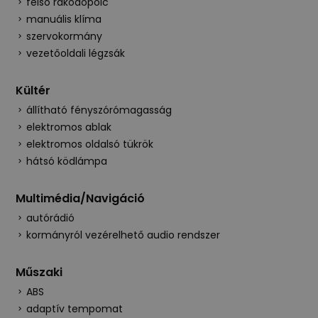
felső rakodópolc
manuális klíma
szervokormány
vezetőoldali légzsák
Kültér
állítható fényszórómagasság
elektromos ablak
elektromos oldalsó tükrök
hátsó ködlámpa
Multimédia/Navigáció
autórádió
kormányról vezérelhető audio rendszer
Műszaki
ABS
adaptív tempomat