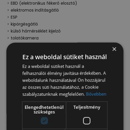
EBD (elektronikus fékerő elosztó)
elektromos indításgátló
ESP
kipörgésgátló
külső hőmérséklet kijelző
tolatókamera
×
Ez a weboldal sütiket használ
Kérje értékesítőnk ajánlatát!
Ez a weboldal sütiket használ a
felhasználói élmény javítása érdekében. A
Ajánlatot kérek
weboldalunk használatával Ön hozzájárul
az összes süti használatához, a Cookie
Autónkat szükség esetén átalakítjuk az Ön
szabályzatunknak megfelelően.
Bővebben
igényeinek megfelelően. Opcionálisan rendelhető
új gyártású vagy használt plató, billenőplató,
Elengedhetetlenül
Teljesítmény
doboz, hűtős doboz, autószállító felépítmény is.
szükséges
Különböző egyéb opciókat is kínálunk, mint például
vonóhorog, emelőhátfal, tolatókamera vagy akár