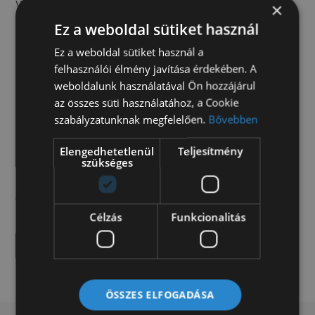
Váltó:
Manuális
×
Futott km:
176883 km
Ez a weboldal sütiket használ
Szállítható személyek:
3
Ez a weboldal sütiket használ a
Szín:
fehér
felhasználói élmény javítása érdekében. A
Felépítmény:
Munkamagasság: 20 m Oldalkinyúlás: 9,1
m
weboldalunk használatával Ön hozzájárul
Kosár terhelhetőség: 200 kg
az összes süti használatához, a Cookie
Kosár méret: 1,40×0,70×1,10 m
szabályzatunknak megfelelően.
Bővebben
Elengedhetetlenül
Teljesítmény
szükséges
10.490.000 Forint + Áfa
Célzás
Funkcionalitás
Ajánlatot kérek
ÖSSZES ELFOGADÁSA