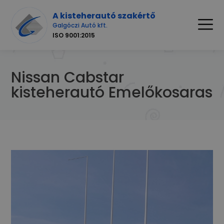
A kisteherautó szakértő
Galgóczi Autó kft.
ISO 9001:2015
Nissan Cabstar
kisteherautó Emelőkosaras