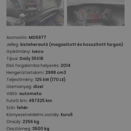
Azonosító:
MD5977
Jelleg:
kisteherautó (magasított és hosszított furgon)
Gyártmány:
Iveco
Típus:
Daily 35S18
Első forgalomba helyezés:
2014
Hengerűrtartalom:
2998 cm3
Teljesítmény:
125 kW (170 LE)
Üzemanyag:
dízel
Váltó:
automata
Futott km:
497325 km
Szín:
fehér
Környezetvédelmi osztály:
Euro5
Önsúly:
2256 kg
Össztömeg:
3500 kg