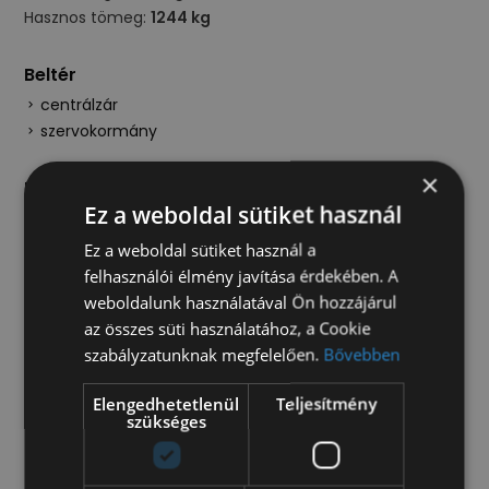
Hasznos tömeg:
1244 kg
Beltér
centrálzár
szervokormány
×
Felépítmény/raktér
Ez a weboldal sütiket használ
jobboldali oldalajtó
Ez a weboldal sütiket használ a
Kültér
felhasználói élmény javítása érdekében. A
weboldalunk használatával Ön hozzájárul
légrugó
az összes süti használatához, a Cookie
szabályzatunknak megfelelően.
Bővebben
Műszaki
ABS
Elengedhetetlenül
Teljesítmény
automata váltó
szükséges
ESP
részecskeszűrő