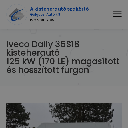
A kisteherautó szakértő
Galgóczi Autó kft.
ISO 9001:2015
Iveco Daily 35S18
kisteherautó
125 kW (170 LE) magasított
és hosszított furgon