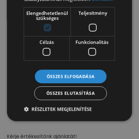
szervokormány
Elengedhetetlenül
Teljesítmény
szükséges
Felépítmény/raktér
vonóhorog
Célzás
Funkcionalitás
Kültér
összkerékhajtás
Műszaki
ÖSSZES ELFOGADÁSA
ABS
ESP
ÖSSZES ELUTASÍTÁSA
tolatókamera
RÉSZLETEK MEGJELENÍTÉSE
Kérje értékesítőnk ajánlatát!