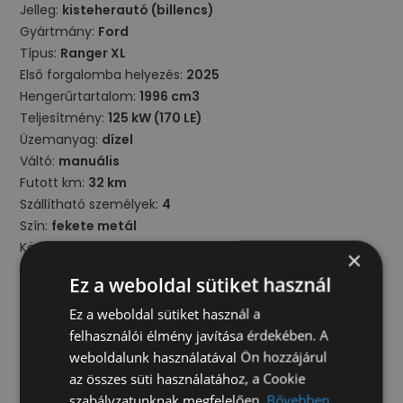
Jelleg:
kisteherautó (billencs)
Gyártmány:
Ford
Típus:
Ranger XL
Első forgalomba helyezés:
2025
Hengerűrtartalom:
1996 cm3
Teljesítmény:
125 kW (170 LE)
Üzemanyag:
dízel
Váltó:
manuális
Futott km:
32 km
Szállítható személyek:
4
Szín:
fekete metál
Környezetvédelmi osztály:
Euro6d
×
Klíma típus:
klíma
Ez a weboldal sütiket használ
Össztömeg:
3190 kg
Raktér méretei (sz x h x m):
1840 mm x 2030 mm x 350
Ez a weboldal sütiket használ a
mm
felhasználói élmény javítása érdekében. A
weboldalunk használatával Ön hozzájárul
Beltér
az összes süti használatához, a Cookie
szabályzatunknak megfelelően.
Bővebben
centrálzár