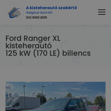
A kisteherautó szakértő
Galgóczi Autó kft.
ISO 9001:2015
Ford Ranger XL
kisteherautó
125 kW (170 LE) billencs