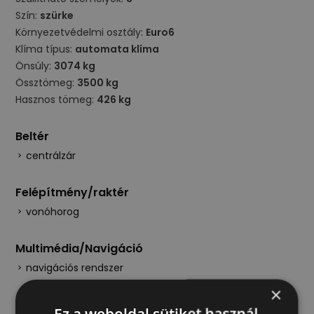
Szín:
szürke
Környezetvédelmi osztály:
Euro6
Klíma típus:
automata klíma
Önsúly:
3074 kg
Össztömeg:
3500 kg
Hasznos tömeg:
426 kg
Beltér
centrálzár
Felépítmény/raktér
vonóhorog
Multimédia/Navigáció
navigációs rendszer
×
Műszaki
Ez a weboldal sütiket használ