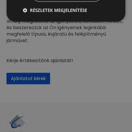
állnak a rendelkezésére!
RÉSZLETEK MEGJELENÍTÉSE
Ha hirdetéseink között nem talált olyan járművet,
amely megfelelne az igényeinek, keressen minket,
és beszerezzük az Ön igényeinek leginkább
megfelelő típusú, évjáratú és felépítményű
járművet.
Kérje értékesítőnk ajánlatát!
Ajánlatot kérek