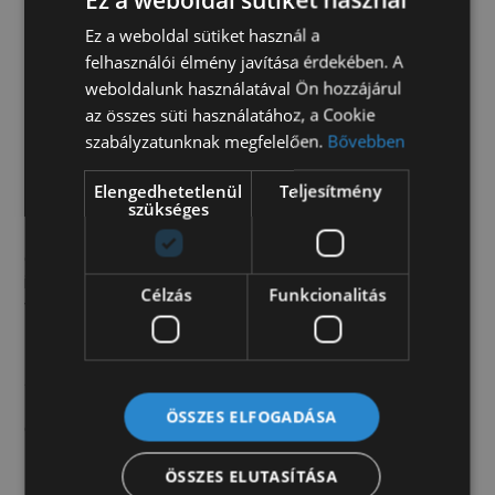
ABS
Ez a weboldal sütiket használ a
automata váltó
felhasználói élmény javítása érdekében. A
vezetett szervizkönyv
weboldalunk használatával Ön hozzájárul
az összes süti használatához, a Cookie
szabályzatunknak megfelelően.
Bővebben
Vegye igénybe jármű beszerzési szolgáltatásunkat,
amelyen keresztül rendelésre biztosítani tudunk
Elengedhetetlenül
Teljesítmény
olyan járműveket is, amelyek fizikailag nincsenek a
szükséges
telephelyünkön, vagy egészen egyedi darabok,
esetleg Vásárlónk egy speciális igénye. A járművet
igény szerint megvásároljuk, hogy a műszaki
Célzás
Funkcionalitás
vizsgáztatást követően az Ön Nevére forgalomba
helyezzük azt! Autóink mellé teljes körű lízing- és
forgalomba helyezési ügyintézést vállalunk.
Autóbeszámítás egyedi elbírálás alapján
lehetséges. Hirdetésünk nem minősül nyílt
ÖSSZES ELFOGADÁSA
ajánlattételnek.
További információért értékesítőink készséggel
ÖSSZES ELUTASÍTÁSA