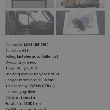
Azonosító:
MD448617914
Sorszám:
A55
Jelleg:
kisteherautó (billencs)
Gyártmány:
Iveco
Típus:
Daily 35C18
Első forgalomba helyezés:
2021
Hengerűrtartalom:
2998 cm3
Teljesítmény:
132 kW (179 LE)
Üzemanyag:
dízel
Váltó:
automata
Futott km:
131106 km
Szállítható személyek:
3