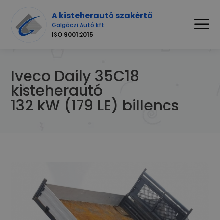
A kisteherautó szakértő
Galgóczi Autó kft.
ISO 9001:2015
Iveco Daily 35C18
kisteherautó
132 kW (179 LE) billencs