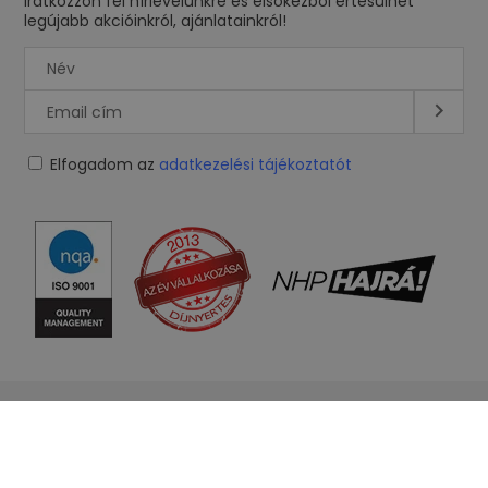
Iratkozzon fel hírlevelünkre és elsőkézből értesülhet
legújabb akcióinkról, ajánlatainkról!
Elfogadom az
adatkezelési tájékoztatót
Iveco Daily
Mercedes Sprinter
Fiat Ducato