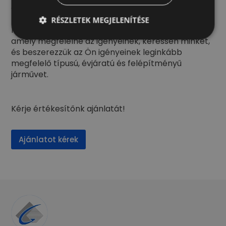
állnak a rendelkezésére!
RÉSZLETEK MEGJELENÍTÉSE
Ha hirdetéseink között nem talált olyan járművet,
amely megfelelne az igényeinek, keressen minket,
és beszerezzük az Ön igényeinek leginkább
megfelelő típusú, évjáratú és felépítményű
járművet.
Kérje értékesítőnk ajánlatát!
Ajánlatot kérek