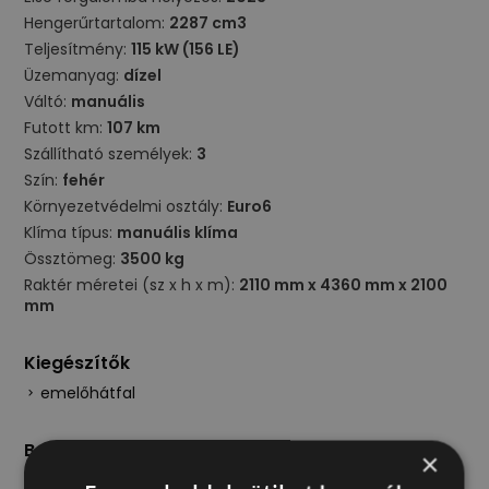
Hengerűrtartalom:
2287 cm3
Teljesítmény:
115 kW (156 LE)
Üzemanyag:
dízel
Váltó:
manuális
Futott km:
107 km
Szállítható személyek:
3
Szín:
fehér
Környezetvédelmi osztály:
Euro6
Klíma típus:
manuális klíma
Össztömeg:
3500 kg
Raktér méretei (sz x h x m):
2110 mm x 4360 mm x 2100
mm
Kiegészítők
emelőhátfal
Beltér
×
szervokormány