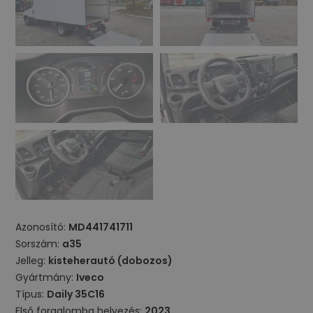
Azonosító:
MD441741711
Sorszám:
a35
Jelleg:
kisteherautó (dobozos)
Gyártmány:
Iveco
Típus:
Daily 35C16
Első forgalomba helyezés:
2023