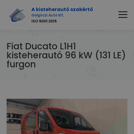
A kisteherautó szakértő
Galgóczi Autó kft.
ISO 9001:2015
Fiat Ducato L1H1
kisteherautó 96 kW (131 LE)
furgon