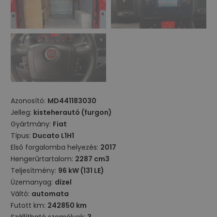
Azonosító:
MD441183030
Jelleg:
kisteherautó (furgon)
Gyártmány:
Fiat
Típus:
Ducato L1H1
Első forgalomba helyezés:
2017
Hengerűrtartalom:
2287 cm3
Teljesítmény:
96 kW (131 LE)
Üzemanyag:
dízel
Váltó:
automata
Futott km:
242850 km