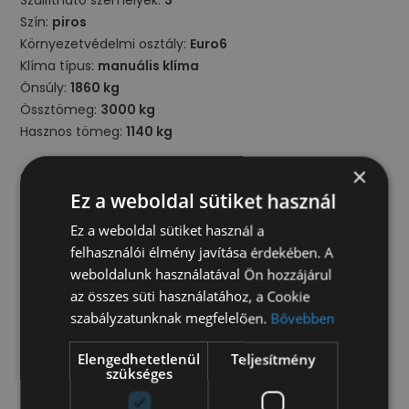
Szállítható személyek:
3
Szín:
piros
Környezetvédelmi osztály:
Euro6
Klíma típus:
manuális klíma
Önsúly:
1860 kg
Össztömeg:
3000 kg
Hasznos tömeg:
1140 kg
×
Beltér
Ez a weboldal sütiket használ
centrálzár
szervokormány
Ez a weboldal sütiket használ a
felhasználói élmény javítása érdekében. A
Felépítmény/raktér
weboldalunk használatával Ön hozzájárul
az összes süti használatához, a Cookie
jobboldali oldalajtó
szabályzatunknak megfelelően.
Bővebben
Műszaki
Elengedhetetlenül
Teljesítmény
ABS
szükséges
automata váltó