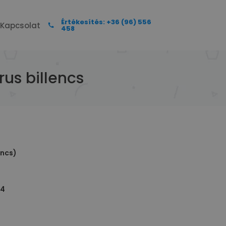
Értékesítés: +36 (96) 556
Kapcsolat
458
rus billencs
encs)
14