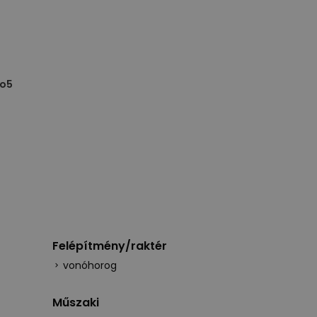
ro5
Felépítmény/raktér
vonóhorog
Műszaki