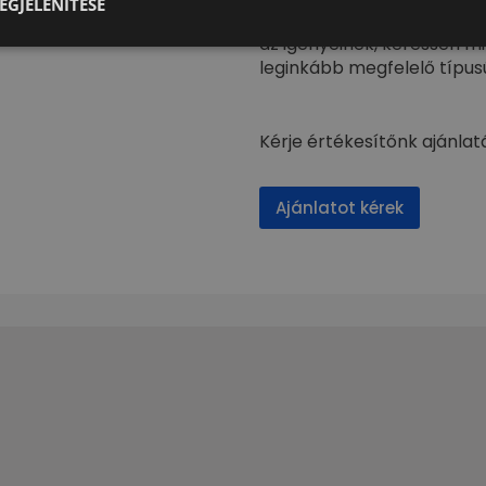
EGJELENÍTÉSE
Ha hirdetéseink között ne
az igényeinek, keressen m
leginkább megfelelő típusú
Kérje értékesítőnk ajánlat
Ajánlatot kérek