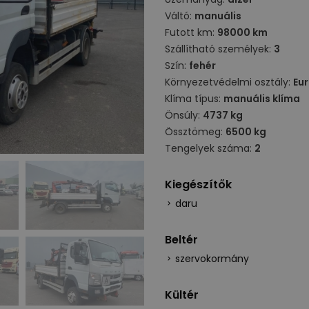
Váltó:
manuális
Futott km:
98000 km
Szállítható személyek:
3
Szín:
fehér
Környezetvédelmi osztály:
Eu
Klíma típus:
manuális klíma
Önsúly:
4737 kg
Össztömeg:
6500 kg
Tengelyek száma:
2
Kiegészítők
daru
Beltér
szervokormány
Kültér