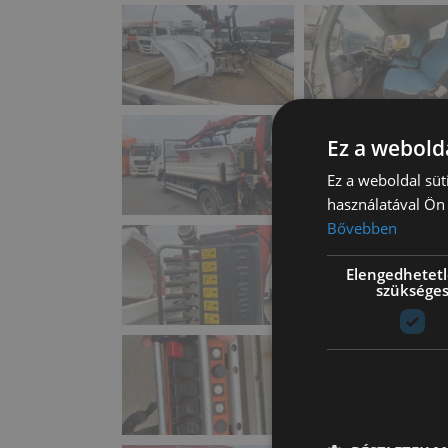
Ez a webolda
Ez a weboldal süt
használatával Ön 
Bővebben
Elengedhetet
szüksége