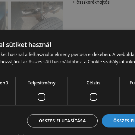
összkerékhajtás
Összkerékmeghajtású Mitsu
teherautó FASSI F38 daruva
l sütiket használ
Vegye igénybe jármű besze
iket használ a felhasználói élmény javítása érdekében. A webolda
keresztül rendelésre bizto
hozzájárul az összes süti használatához, a Cookie szabályzatunk
amelyek fizikailag nincse
darabok, esetleg Vásárlónk
szerint megvásároljuk, ho
lenül
Teljesítmény
Célzás
Fu
Ön Nevére forgalomba hely
s
lízing- és forgalomba helye
Autóbeszámítás egyedi elb
nem minősül nyílt ajánlatt
További információért érté
ÖSSZES ELUTASÍTÁSA
ÖSSZES 
rendelkezésére!