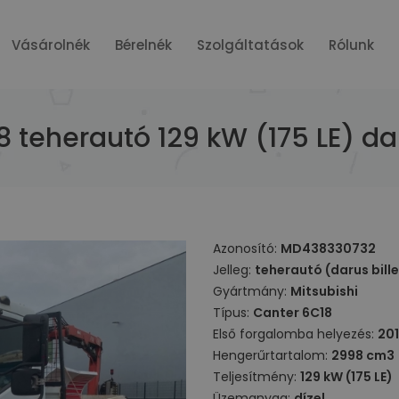
Vásárolnék
Bérelnék
Szolgáltatások
Rólunk
8 teherautó 129 kW (175 LE) da
Azonosító:
MD438330732
Jelleg:
teherautó (darus bill
Gyártmány:
Mitsubishi
Típus:
Canter 6C18
Első forgalomba helyezés:
20
Hengerűrtartalom:
2998 cm3
Teljesítmény:
129 kW (175 LE)
Üzemanyag:
dízel