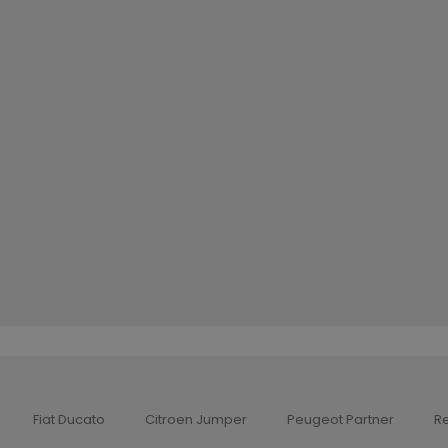
Fiat Ducato
Citroen Jumper
Peugeot Partner
Re