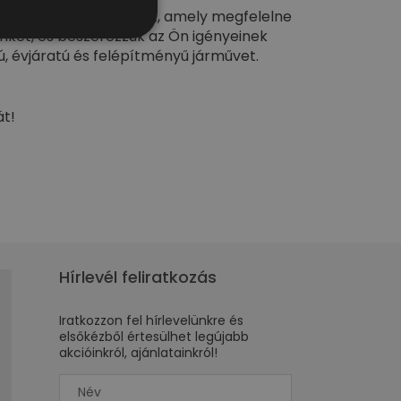
m talált olyan járművet, amely megfelelne
inket, és beszerezzük az Ön igényeinek
, évjáratú és felépítményű járművet.
át!
Hírlevél feliratkozás
Iratkozzon fel hírlevelünkre és
elsőkézből értesülhet legújabb
akcióinkról, ajánlatainkról!