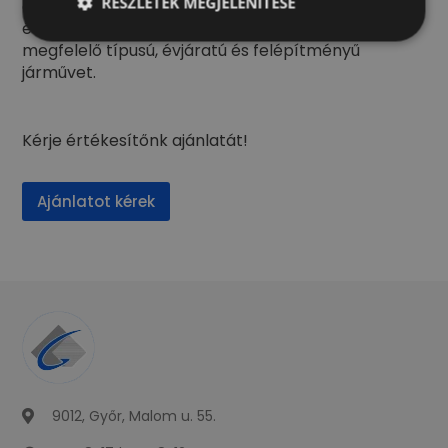
RÉSZLETEK MEGJELENÍTÉSE
amely megfelelne az igényeinek, keressen minket,
és beszerezzük az Ön igényeinek leginkább
megfelelő típusú, évjáratú és felépítményű
járművet.
Kérje értékesítőnk ajánlatát!
Ajánlatot kérek
9012, Győr, Malom u. 55.