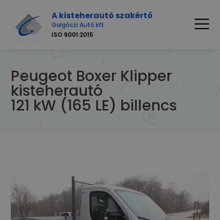
A kisteherautó szakértő
Galgóczi Autó kft.
ISO 9001:2015
Peugeot Boxer Klipper
kisteherautó
121 kW (165 LE) billencs