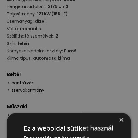
Hengerűrtartalom:
2179 cm3
Teljesítmény:
121 kW (165 LE)
Üzemanyag:
dízel
Váltó:
manuális
Szállítható személyek:
2
Szín:
fehér
Környezetvédelmi osztály:
Euro6
Klíma típus:
automata klíma
Beltér
centrálzár
szervokormány
Műszaki
ABS
×
ESP
Ez a weboldal sütiket használ
részecskeszűrő
vezetett szervizkönyv
Ez a weboldal sütiket használ a