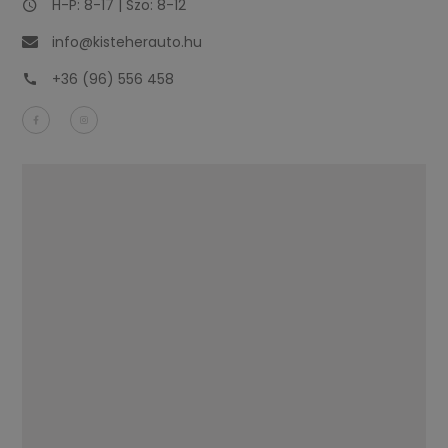
H-P: 8-17 | Szo: 8-12
info@kisteherauto.hu
+36 (96) 556 458