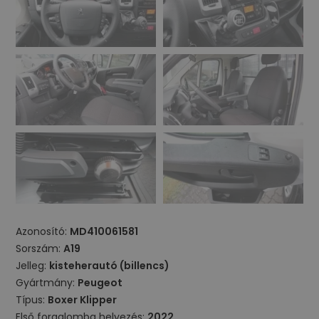
Azonosító:
MD410061581
Sorszám:
A19
Jelleg:
kisteherautó (billencs)
Gyártmány:
Peugeot
Típus:
Boxer Klipper
Első forgalomba helyezés:
2022