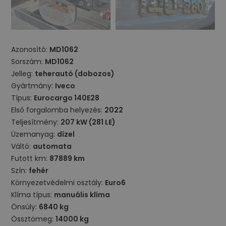
Azonosító:
MD1062
Sorszám:
MD1062
Jelleg:
teherautó (dobozos)
Gyártmány:
Iveco
Típus:
Eurocargo 140E28
Első forgalomba helyezés:
2022
Teljesítmény:
207 kW (281 LE)
Üzemanyag:
dízel
Váltó:
automata
Futott km:
87889 km
Szín:
fehér
Környezetvédelmi osztály:
Euro6
Klíma típus:
manuális klíma
Önsúly:
6840 kg
Össztömeg:
14000 kg