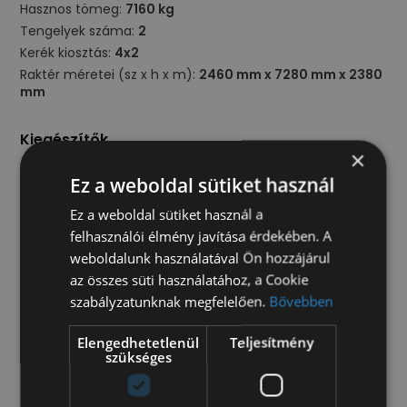
Hasznos tömeg:
7160 kg
Tengelyek száma:
2
Kerék kiosztás:
4x2
Raktér méretei (sz x h x m):
2460 mm x 7280 mm x 2380
mm
Kiegészítők
×
emelőhátfal
Ez a weboldal sütiket használ
Felépítmény/raktér
Ez a weboldal sütiket használ a
felhasználói élmény javítása érdekében. A
vonóhorog
weboldalunk használatával Ön hozzájárul
az összes süti használatához, a Cookie
Kültér
szabályzatunknak megfelelően.
Bővebben
légrugó
Elengedhetetlenül
Teljesítmény
Műszaki
szükséges
ABS
automata váltó