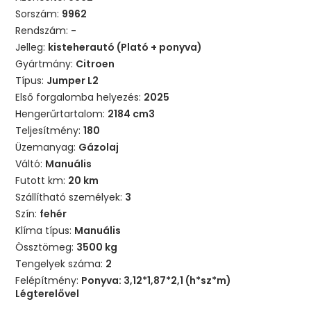
Sorszám:
9962
Rendszám:
-
Jelleg:
kisteherautó (Plató + ponyva)
Gyártmány:
Citroen
Típus:
Jumper L2
Első forgalomba helyezés:
2025
Hengerűrtartalom:
2184 cm3
Teljesítmény:
180
Üzemanyag:
Gázolaj
Váltó:
Manuális
Futott km:
20 km
Szállítható személyek:
3
Szín:
fehér
Klíma típus:
Manuális
Össztömeg:
3500 kg
Tengelyek száma:
2
Felépítmény:
Ponyva: 3,12*1,87*2,1 (h*sz*m)
Légterelővel