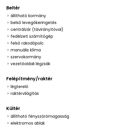
Beltér
állítható kormány
belső levegőkeringetés
centrálzár (távirányítóval)
fedélzeti számítógép
felső rakodópolc
manuális klíma
szervokormány
vezetőoldali légzsák
Felépítmény/raktér
légterelő
raktérvilágítás
Kültér
állítható fényszórómagasság
elektromos ablak