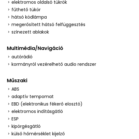
elektromos oldalsó tükrök
fűthető tükör
hátsó ködlámpa
megerősített hátsó felfüggesztés
színezett ablakok
Multimédia/Navigáció
autórádió
kormányról vezérelhető audio rendszer
Műszaki
ABS
adaptív tempomat
EBD (elektronikus fékerő elosztó)
elektromos indításgátló
ESP
kipörgésgátló
külső hőmérséklet kijelző