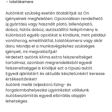
tolatókamera
Autónkat szükség esetén átalakítjuk az Ön
igényeinek megfelelően. Opcionálisan rendelhető
új gyártású vagy használt plató, billenőplató,
doboz, hűtős doboz, autószállító felépítmény is.
Különböző egyéb opciókat is kínálunk, mint például
vonóhorog, emelőhátfal, tolatókamera vagy akár
daru. Mondja el a munkavégzéshez szükséges
igényeit, mi megvalósítjuk!
Hirdetett autónk klíma extra felszereltséget
tartalmaz, azonban megrendelésből egyedi
felszereltséggel is kínáljuk ezt a típusú autót.
Egyedi ajánlatért és aktuális készletünkért keresse
értékesítőinket!
Autóink mellé teljeskörű lízing- és
forgalombahelyezési ügyintézést vállalunk.
Autóbeszámítás egyedi elbírálás alapján
lehetséges.