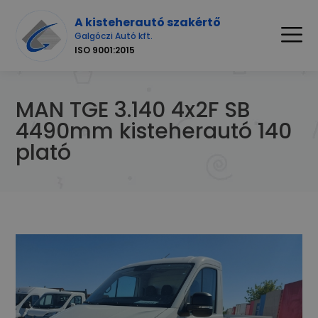
A kisteherautó szakértő
Galgóczi Autó kft.
ISO 9001:2015
MAN TGE 3.140 4x2F SB
4490mm kisteherautó 140
plató