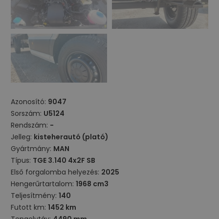
Azonosító:
9047
Sorszám:
U5124
Rendszám:
-
Jelleg:
kisteherautó (plató)
Gyártmány:
MAN
Típus:
TGE 3.140 4x2F SB
Első forgalomba helyezés:
2025
Hengerűrtartalom:
1968 cm3
Teljesítmény:
140
Futott km:
1452 km