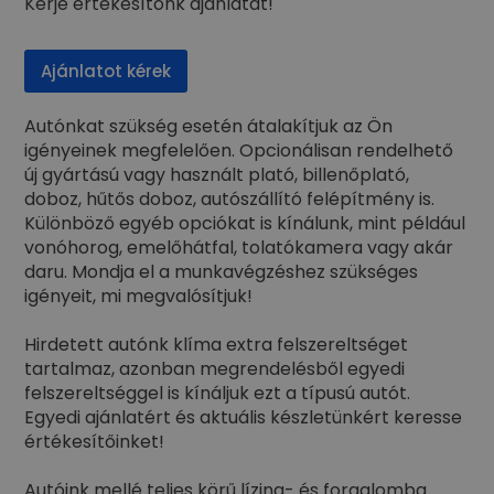
Kérje értékesítőnk ajánlatát!
Ajánlatot kérek
Autónkat szükség esetén átalakítjuk az Ön
igényeinek megfelelően. Opcionálisan rendelhető
új gyártású vagy használt plató, billenőplató,
doboz, hűtős doboz, autószállító felépítmény is.
Különböző egyéb opciókat is kínálunk, mint például
vonóhorog, emelőhátfal, tolatókamera vagy akár
daru. Mondja el a munkavégzéshez szükséges
igényeit, mi megvalósítjuk!
Hirdetett autónk klíma extra felszereltséget
tartalmaz, azonban megrendelésből egyedi
felszereltséggel is kínáljuk ezt a típusú autót.
Egyedi ajánlatért és aktuális készletünkért keresse
értékesítőinket!
Autóink mellé teljes körű lízing- és forgalomba