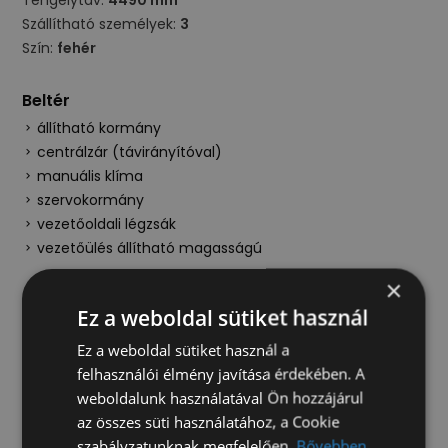
Tengelytáv:
4490 mm
Szállítható személyek:
3
Szín:
fehér
Beltér
állítható kormány
centrálzár (távirányítóval)
manuális klíma
szervokormány
vezetőoldali légzsák
vezetőülés állítható magasságú
×
Kültér
Ez a weboldal sütiket használ
állítható fényszórómagasság
Ez a weboldal sütiket használ a
elektromos ablak
felhasználói élmény javítása érdekében. A
elektromos oldalsó tükrök
weboldalunk használatával Ön hozzájárul
első ködfényszóró
az összes süti használatához, a Cookie
hátsó ködlámpa
szabályzatunknak megfelelően.
Bővebben