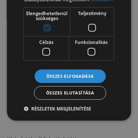
megerősített hátsó felfüggesztés
színezett ablakok
Elengedhetetlenül
Teljesítmény
szükséges
Multimédia/Navigáció
bluetooth
gyári rádió
Célzás
Funkcionalitás
kormányról vezérelhető audio rendszer
Műszaki
ABS
ÖSSZES ELFOGADÁSA
adaptív tempomat
EBD (elektronikus fékerő elosztó)
ÖSSZES ELUTASÍTÁSA
elektromos indításgátló
ESP
kipörgésgátló
RÉSZLETEK MEGJELENÍTÉSE
külső hőmérséklet kijelző