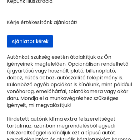
Képünk illusztráció.
Kérje értékesítőnk ajánlatát!
Ajánlatot kérek
Autónkat szükség esetén átalakítjuk az Ön
igényeinek megfelelően. Opcionálisan rendelhető
új gyártású vagy használt plató, billenőplató,
doboz, hűtős doboz, autószállító felépítmény is.
Különböző egyéb opciókat is kínálunk, mint például
vonóhorog, emelőhátfal, tolatókamera vagy akár
daru. Mondja el a munkavégzéshez szükséges
igényeit, mi megvalósítjuk!
Hirdetett autónk klíma extra felszereltséget
tartalmaz, azonban megrendelésből egyedi
felszereltséggel is kínáljuk ezt a típusú autót.
Egyedi ajánlatért és aktuális készletünkért keresse