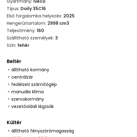
Gyártmány:
Iveco
Típus:
Daily 35C16
Első forgalomba helyezés:
2025
Hengerűrtartalom:
2998 cm3
Teljesítmény:
160
Szállítható személyek:
3
Szín:
fehér
Beltér
állítható kormány
centrálzár
fedélzeti számítógép
manuális klíma
szervokormány
vezetőoldali légzsák
Kültér
állítható fényszórómagasság