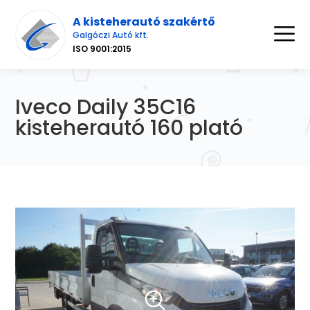
A kisteherautó szakértő
Galgóczi Autó kft.
ISO 9001:2015
Iveco Daily 35C16
kisteherautó 160 plató