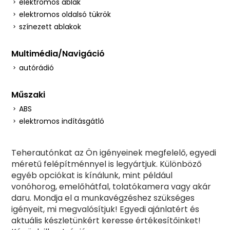
elektromos ablak
elektromos oldalsó tükrök
színezett ablakok
Multimédia/Navigáció
autórádió
Műszaki
ABS
elektromos indításgátló
Teherautónkat az Ön igényeinek megfelelő, egyedi
méretű felépítménnyel is legyártjuk. Különböző
egyéb opciókat is kínálunk, mint például
vonóhorog, emelőhátfal, tolatókamera vagy akár
daru. Mondja el a munkavégzéshez szükséges
igényeit, mi megvalósítjuk! Egyedi ajánlatért és
aktuális készletünkért keresse értékesítőinket!