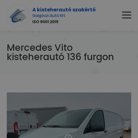
A kisteherautó szakértő
Galgóczi Autó kft.
ISO 9001:2015
Mercedes Vito
kisteherautó 136 furgon