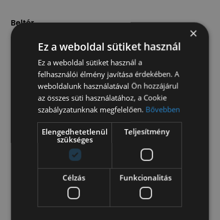
Beltér
×
állítható kormány
Ez a weboldal sütiket használ
centrálzár
fedélzeti számítógép
Ez a weboldal sütiket használ a
manuális klíma
felhasználói élmény javítása érdekében. A
szervokormány
weboldalunk használatával Ön hozzájárul
vezetőoldali légzsák
az összes süti használatához, a Cookie
szabályzatunknak megfelelően.
Bővebben
Kültér
Elengedhetetlenül
Teljesítmény
elektromos ablak
szükséges
Multimédia/Navigáció
autórádió
Célzás
Funkcionalitás
Műszaki
ABS