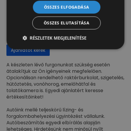
elektromos indításgátló
ÖSSZES ELFOGADÁSA
ÖSSZES ELUTASÍTÁSA
8.990.000 Ft
+ ÁFA (11.417.300 Ft)
RÉSZLETEK MEGJELENÍTÉSE
Ajánlatot kérek
A készleten lévő furgonunkat szükség esetén
átalakítjuk az Ön igényeinek megfelelően.
Opcionálisan rendelhető raktérburkolat, szigetelés,
hűtőztetés, vonóhorog, emelőhátfal és
tolatókamera is. Egyedi ajánlatért keresse
értékesítőinket!
Autóink mellé teljeskörű lízing- és
forgalombahelyezési ügyintézést vállalunk.
Autóbeszámítás egyedi elbírálás alapján
lehetséges. Hirdetésünk nem minősül nyílt