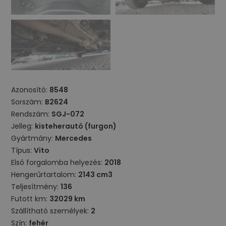
Azonosító:
8548
Sorszám:
B2624
Rendszám:
SGJ-072
Jelleg:
kisteherautó (furgon)
Gyártmány:
Mercedes
Típus:
Vito
Első forgalomba helyezés:
2018
Hengerűrtartalom:
2143 cm3
Teljesítmény:
136
Futott km:
32029 km
Szállítható személyek:
2
Szín:
fehér