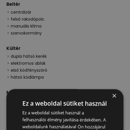
Beltér
centrálzár
felső rakodópolc
manuális klíma
szervokormány
Kültér
dupla hátsó kerék
elektromos ablak
első ködfényszóró
hátsó ködlámpa
Multimédia/Navigáció
×
autórádió
Ez a weboldal sütiket használ
Ez a weboldal sütiket használ a
Műszaki
felhasználói élmény javítása érdekében. A
ABS
weboldalunk használatával Ön hozzájárul