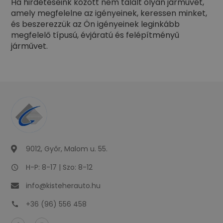
Ha hirdetéseink között nem talált olyan járművet,
amely megfelelne az igényeinek, keressen minket,
és beszerezzük az Ön igényeinek leginkább
megfelelő típusú, évjáratú és felépítményű
járművet.
9012, Győr, Malom u. 55.
H-P: 8-17 | Szo: 8-12
info@kisteherauto.hu
+36 (96) 556 458