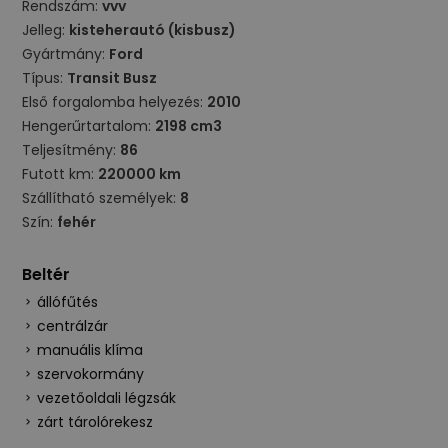
Rendszám:
vvv
Jelleg:
kisteherautó (kisbusz)
Gyártmány:
Ford
Típus:
Transit Busz
Első forgalomba helyezés:
2010
Hengerűrtartalom:
2198 cm3
Teljesítmény:
86
Futott km:
220000 km
Szállítható személyek:
8
Szín:
fehér
Beltér
állófűtés
centrálzár
manuális klíma
szervokormány
vezetőoldali légzsák
zárt tárolórekesz