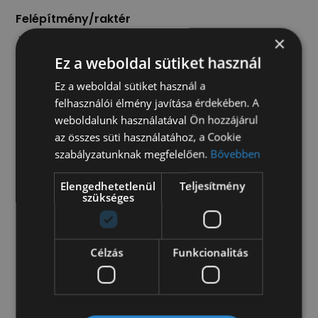
Felépítmény/raktér
270 fokban nyíló hátsó ajtó
×
baloldali lemezelt tolóajtó
Ez a weboldal sütiket használ
Ez a weboldal sütiket használ a
Kültér
felhasználói élmény javítása érdekében. A
elektromos ablak
weboldalunk használatával Ön hozzájárul
elektromos oldalsó tükrök
az összes süti használatához, a Cookie
első ködfényszóró
szabályzatunknak megfelelően.
Bővebben
fűthető tükör
hátsó ködlámpa
Elengedhetetlenül
Teljesítmény
szükséges
széles tükör
Multimédia/Navigáció
Célzás
Funkcionalitás
autórádió
kormányról vezérelhető audio rendszer
Műszaki