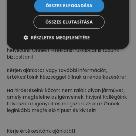
ABS
ÖSSZES ELFOGADÁSA
ESP
ÖSSZES ELUTASÍTÁSA
A jármű külföldi partnerünk telephelyén található,
amelyet igény szerint behozunk, műszaki
RÉSZLETEK MEGJELENÍTÉSE
vizsgáztatunk, felépítményezünk és forgalomba
helyezünk Önnek! Hitelkonstrukciókat is tudunk
biztosítani!
Kérjen ajánlatot vagy további információt,
értékesítőink készséggel állnak a rendelkezésére!
Ha hirdetéseink között nem talált olyan járművet,
amely megfelelne az igényeinek, hívjon! Kollégáink
felveszik az igényeit és megszerezzük az Önnek
leginkább megfelelő típust és kivitelt!
Kérje értékesítőnk ajánlatát!