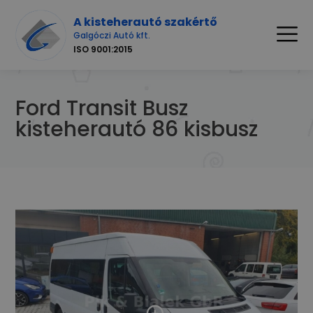
A kisteherautó szakértő
Galgóczi Autó kft.
ISO 9001:2015
Ford Transit Busz
kisteherautó 86 kisbusz