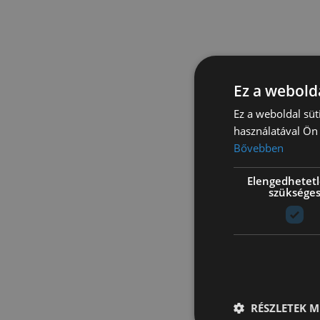
Ez a webolda
Ez a weboldal süt
használatával Ön 
Bővebben
Elengedhetet
szüksége
RÉSZLETEK M