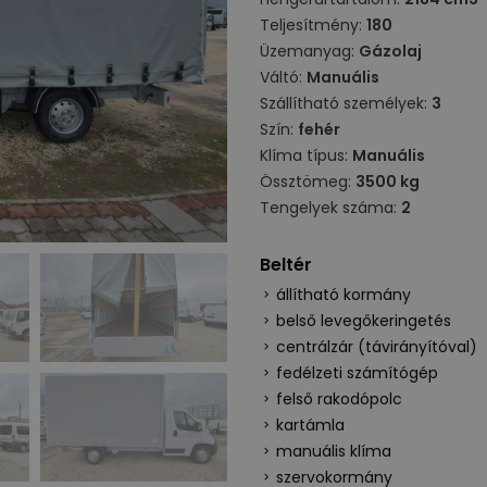
Teljesítmény:
180
Üzemanyag:
Gázolaj
Váltó:
Manuális
Szállítható személyek:
3
Szín:
fehér
Klíma típus:
Manuális
Össztömeg:
3500 kg
Tengelyek száma:
2
Beltér
állítható kormány
belső levegőkeringetés
centrálzár (távirányítóval)
fedélzeti számítógép
felső rakodópolc
kartámla
manuális klíma
szervokormány