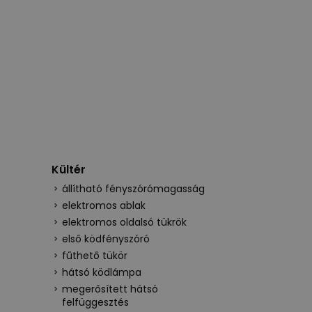
Kültér
állítható fényszórómagasság
elektromos ablak
elektromos oldalsó tükrök
első ködfényszóró
fűthető tükör
hátsó ködlámpa
megerősített hátsó
felfüggesztés