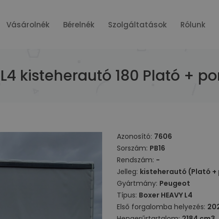
Vásárolnék
Bérelnék
Szolgáltatások
Rólunk
L4 kisteherautó 180 Plató + p
Azonosító:
7606
Sorszám:
PB16
Rendszám:
-
Jelleg:
kisteherautó (Plató +
Gyártmány:
Peugeot
Típus:
Boxer HEAVY L4
Első forgalomba helyezés:
20
Hengerűrtartalom:
2184 cm3