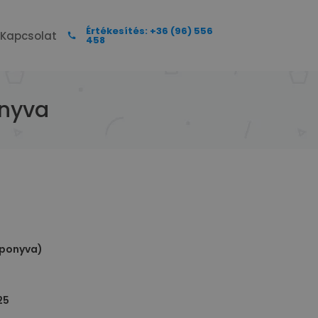
Értékesítés: +36 (96) 556
Kapcsolat
458
onyva
 ponyva)
25