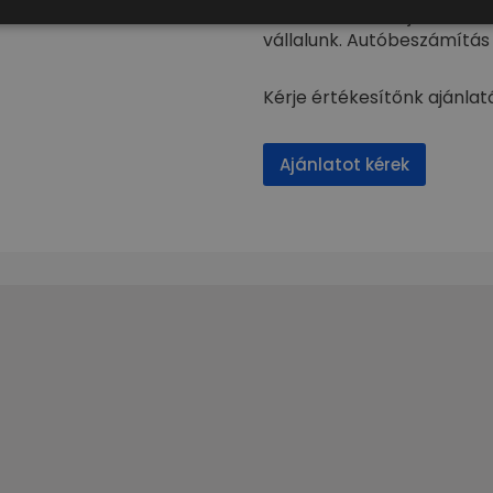
Autóink mellé teljeskörű l
vállalunk. Autóbeszámítás 
Kérje értékesítőnk ajánlat
Ajánlatot kérek