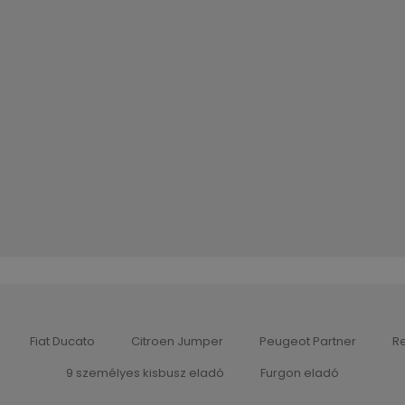
Fiat Ducato
Citroen Jumper
Peugeot Partner
Re
9 személyes kisbusz eladó
Furgon eladó