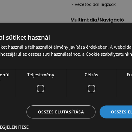
vezetőoldali légzsák
Multimédia/Navigáció
autórádió
kormányról vezérelhető au
l sütiket használ
rendszer
iket használ a felhasználói élmény javítása érdekében. A webolda
hozzájárul az összes süti használatához, a Cookie szabályzatunk
lenül
Teljesítmény
Célzás
Fu
s
Autónkat szükség esetén á
Opcionálisan rendelhető új
billenőplató, doboz, hűtős 
Különböző egyéb opciókat 
ÖSSZES ELUTASÍTÁSA
ÖSSZES 
emelőhátfal, tolatókamera
munkavégzéshez szükséges 
EGJELENÍTÉSE