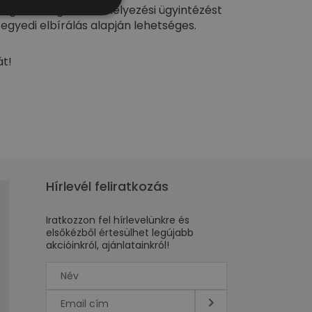
ízing- és forgalombahelyezési ügyintézést
egyedi elbírálás alapján lehetséges.
át!
Hírlevél feliratkozás
Iratkozzon fel hírlevelünkre és
elsőkézből értesülhet legújabb
akcióinkról, ajánlatainkról!