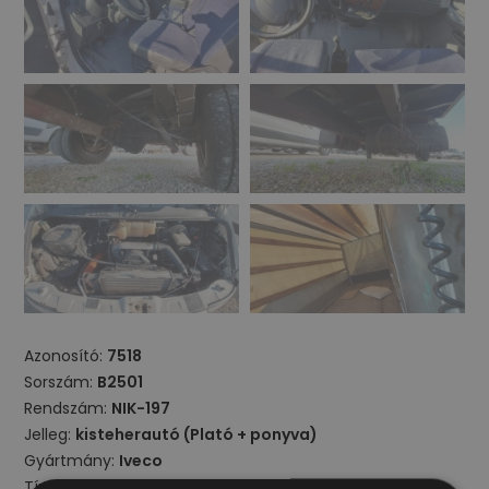
Azonosító:
7518
Sorszám:
B2501
Rendszám:
NIK-197
Jelleg:
kisteherautó (Plató + ponyva)
Gyártmány:
Iveco
Típus:
Daily 35C18H