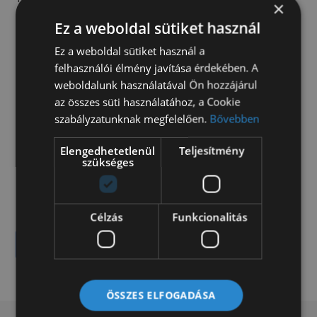
×
Első forgalomba helyezés:
2004
Ez a weboldal sütiket használ
Hengerűrtartalom:
2800 cm3
Teljesítmény:
146
Ez a weboldal sütiket használ a
Szállítható személyek:
3
felhasználói élmény javítása érdekében. A
Szín:
fehér
weboldalunk használatával Ön hozzájárul
az összes süti használatához, a Cookie
szabályzatunknak megfelelően.
Bővebben
Kiegészítők
emelőhátfal
Elengedhetetlenül
Teljesítmény
szükséges
3.980.000 Ft
Célzás
Funkcionalitás
Ajánlatot kérek
ÖSSZES ELFOGADÁSA