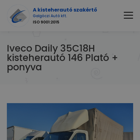
A kisteherautó szakértő
Galgóczi Autó kft.
ISO 9001:2015
Iveco Daily 35C18H
kisteherautó 146 Plató +
ponyva