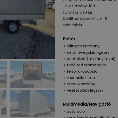
Teljesítmény:
180
Futott km:
10 km
Szállítható személyek:
3
Szín:
fehér
Beltér
állítható kormány
belső levegőkeringetés
centrálzár (távirányítóval)
fedélzeti számítógép
felső rakodópolc
manuális klíma
szervokormány
vezetőoldali légzsák
Multimédia/Navigáció
autórádió
kormányról vezérelhető au