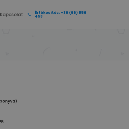
Értékesítés: +36 (96) 556
Kapcsolat
458
 ponyva)
25