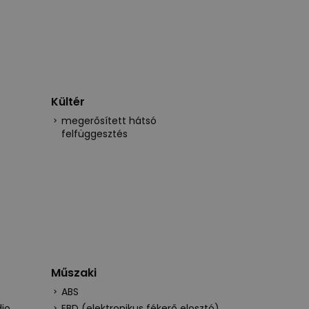
Kültér
megerősített hátsó
felfüggesztés
Műszaki
ABS
dio
EBD (elektronikus fékerő elosztó)