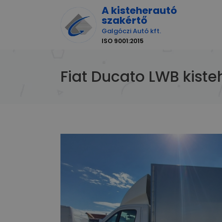
A kisteherautó
szakértő
Galgóczi Autó kft.
ISO 9001:2015
Fiat Ducato LWB kiste