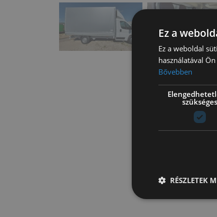
Ez a webolda
Ez a weboldal süt
használatával Ön 
Bővebben
Elengedhetet
szüksége
RÉSZLETEK M