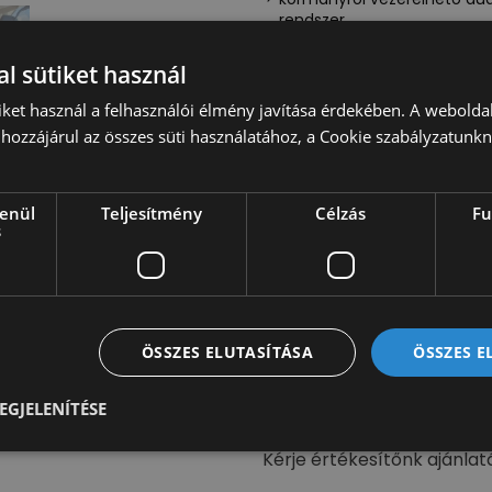
rendszer
l sütiket használ
iket használ a felhasználói élmény javítása érdekében. A webolda
Ducato 3.5t 2.3 Mjet 180 LE
hozzájárul az összes süti használatához, a Cookie szabályzatunk
hosszúságú, alu/acél plat
lévő autót szükség esetén 
megfelelően. Opcionálisan
lenül
Teljesítmény
Célzás
Fu
plató, billenőplató, doboz,
s
Különböző plussz opciókat 
emelőhátfal, tolatókamer
szükséges igényeit, mi me
felszereltséggel is kínáljuk
keresse értékesítőinket! Au
ÖSSZES ELUTASÍTÁSA
ÖSSZES 
forgalombahelyezési ügyin
elbírálás alapján lehetsége
EGJELENÍTÉSE
Kérje értékesítőnk ajánlat