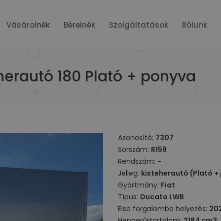
Vásárolnék
Bérelnék
Szolgáltatások
Rólunk
herautó 180 Plató + ponyva
Azonosító:
7307
Sorszám:
R159
Rendszám:
-
Jelleg:
kisteherautó (Plató +
Gyártmány:
Fiat
Típus:
Ducato LWB
Első forgalomba helyezés:
20
Hengerűrtartalom:
2184 cm3