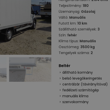
Teljesítmény:
180
Üzemanyag:
Gázolaj
Váltó:
Manuális
Futott km:
10 km
Szállítható személyek:
3
Szín:
fehér
Klíma típus:
Manuális
Össztömeg:
3500 kg
Tengelyek száma:
2
Beltér
állítható kormány
belső levegőkeringetés
centrálzár (távirányítóval)
fedélzeti számítógép
manuális klíma
szervokormány