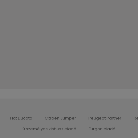
Fiat Ducato
Citroen Jumper
Peugeot Partner
Re
9 személyes kisbusz eladó
Furgon eladó