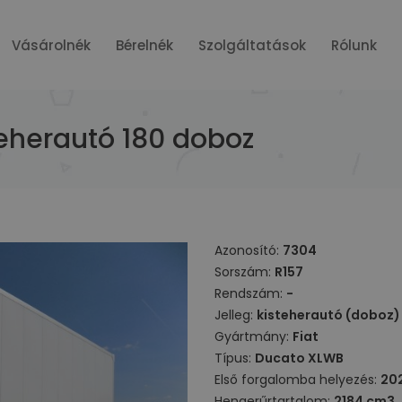
Vásárolnék
Bérelnék
Szolgáltatások
Rólunk
teherautó 180 doboz
Azonosító:
7304
Sorszám:
R157
Rendszám:
-
Jelleg:
kisteherautó (doboz)
Gyártmány:
Fiat
Típus:
Ducato XLWB
Első forgalomba helyezés:
20
Hengerűrtartalom:
2184 cm3