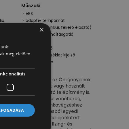
Műszaki
ABS
dio
adaptív tempomat
EBD (elektronikus fékerő elosztó)
×
elektromos indításgátló
ESP
lunk
kipörgésgátló
nak megfelelően.
külső hőmérséklet kijelző
tolatókamera
nkcionalitás
kség esetén átalakítjuk az Ön igényeinek
 rendelhető új gyártású vagy használt
 hűtős doboz, autószállító felépítmény is.
is kínálunk, mint például vonóhorog,
a, daru. Mondja el a munkavégzéshez
ELFOGADÁSA
gvalósítjuk! Megrendelésből egyedi
 ezt a típusú autót. Egyedi ajánlatért
tóink mellé teljeskörű lízing- és