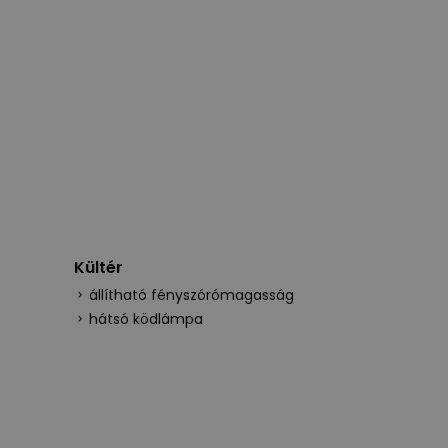
Kültér
állítható fényszórómagasság
hátsó ködlámpa