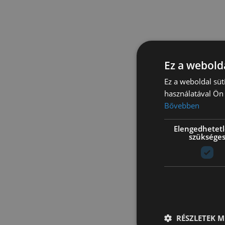
Ez a webolda
Ez a weboldal süt
használatával Ön 
Bővebben
Elengedhetet
szüksége
RÉSZLETEK M