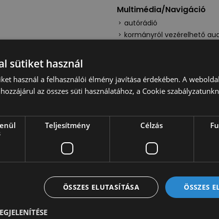
Multimédia/Navigáció
autórádió
kormányról vezérelhető au
rendszer
l sütiket használ
iket használ a felhasználói élmény javítása érdekében. A webolda
hozzájárul az összes süti használatához, a Cookie szabályzatunk
lenül
Teljesítmény
Célzás
Fu
s
A készleten lévő autót szü
megfelelően. Opcionálisan
plató, billenőplató, doboz,
Különböző plussz opciókat 
emelőhátfal, tolatókamer
ÖSSZES ELUTASÍTÁSA
ÖSSZES 
szükséges igényeit, mi me
felszereltséggel is kínáljuk
keresse értékesítőinket! Au
EGJELENÍTÉSE