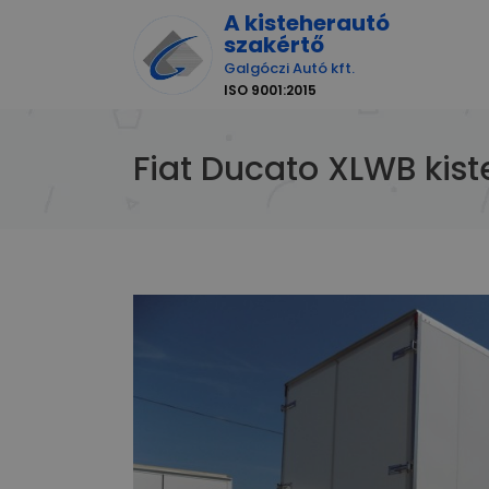
A kisteherautó
szakértő
Galgóczi Autó kft.
ISO 9001:2015
Fiat Ducato XLWB kis