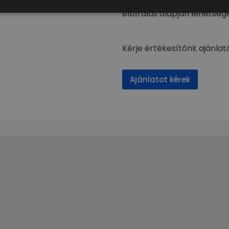
forgalombahelyezési ügyin
elbírálás alapján lehetsége
Kérje értékesítőnk ajánlat
Ajánlatot kérek