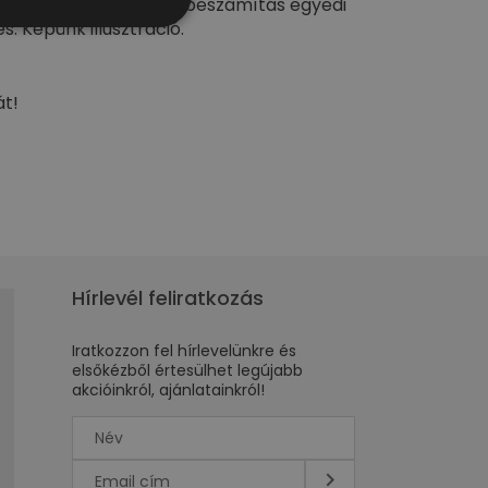
tézést vállalunk. Autóbeszámítás egyedi
s. Képünk illusztráció.
át!
Hírlevél feliratkozás
Iratkozzon fel hírlevelünkre és
elsőkézből értesülhet legújabb
akcióinkról, ajánlatainkról!