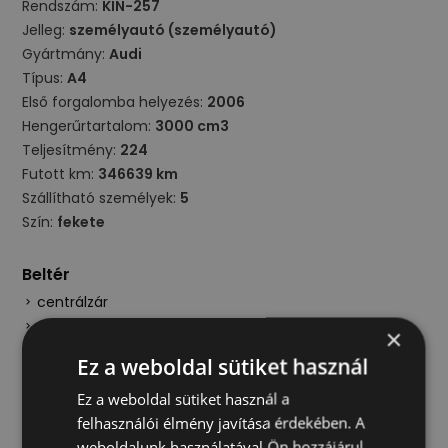
Rendszám:
KIN-257
Jelleg:
személyautó (személyautó)
Gyártmány:
Audi
Típus:
A4
Első forgalomba helyezés:
2006
Hengerűrtartalom:
3000 cm3
Teljesítmény:
224
Futott km:
346639 km
Szállítható személyek:
5
Szín:
fekete
Beltér
centrálzár
szervokormány
×
vezetőoldali légzsák
Ez a weboldal sütiket használ
Ez a weboldal sütiket használ a
Kültér
felhasználói élmény javítása érdekében. A
elektromos ablak
weboldalunk használatával Ön hozzájárul