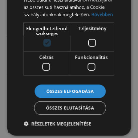
elektromos oldalsó tükrök
az összes süti használatához, a Cookie
első ködfényszóró
szabályzatunknak megfelelően.
Bővebben
Műszaki
Elengedhetetlenül
Teljesítmény
szükséges
ABS
adaptív tempomat
kipörgésgátló
Célzás
Funkcionalitás
Eladó a képen látható Audi A4. Igénybevett
álapotban került hozzánk, azonban felújítottuk és
műszakiztattuk. Hátsó lengéscsillapító csere,
lengőkar csere, szelepfedél tömítés, új akkumlátor
ÖSSZES ELFOGADÁSA
berakása, új jobb oldali ABS jeladó szerelése, 2 db
féltengely-csukló, fékbetét csere esett meg az
autón. Azonosító: B2378
ÖSSZES ELUTASÍTÁSA
RÉSZLETEK MEGJELENÍTÉSE
1.590.000 Ft