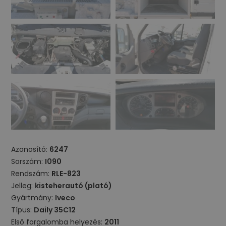
Azonosító:
6247
Sorszám:
I090
Rendszám:
RLE-823
Jelleg:
kisteherautó (plató)
Gyártmány:
Iveco
Típus:
Daily 35C12
Első forgalomba helyezés:
2011