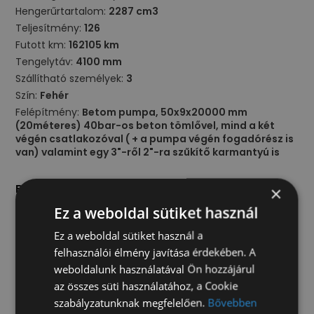
Hengerűrtartalom:
2287 cm3
Teljesítmény:
126
Futott km:
162105 km
Tengelytáv:
4100 mm
Szállítható személyek:
3
Szín:
Fehér
Felépítmény:
Betom pumpa, 50x9x20000 mm
(20méteres) 40bar-os beton tömlővel, mind a két
végén csatlakozóval ( + a pumpa végén fogadórész is
van) valamint egy 3"-ről 2"-ra szűkítő karmantyú is
Beltér
×
állítható kormány
Ez a weboldal sütiket használ
centrálzár (távirányítóval)
Ez a weboldal sütiket használ a
manuális klíma
felhasználói élmény javítása érdekében. A
szervokormány
weboldalunk használatával Ön hozzájárul
vezetőoldali légzsák
az összes süti használatához, a Cookie
szabályzatunknak megfelelően.
Bővebben
Kültér