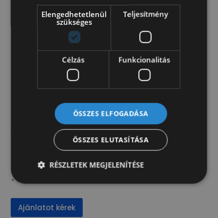
dupla hátsó kerék
Elengedhetetlenül
Teljesítmény
szükséges
elektromos ablak
megerősített hátsó felfüggesztés
Célzás
Funkcionalitás
Műszaki
ABS
elektromos indításgátló
Iveco 35C13-as 3,5t-ás alváz, beton vagy vakoló
ÖSSZES ELFOGADÁSA
pumpás am3p-viricel felépítménnyel, jó
állapotban eladó. A pumpa müszaki adataiért
keresse értékesítõinket!
ÖSSZES ELUTASÍTÁSA
7.880.000 Ft
RÉSZLETEK MEGJELENÍTÉSE
+ ÁFA (10.007.600 Ft)
Ajánlatot kérek