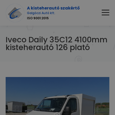
A kisteherautó szakértő
Galgóczi Autó kft.
ISO 9001:2015
Iveco Daily 35C12 4100mm
kisteherautó 126 plató