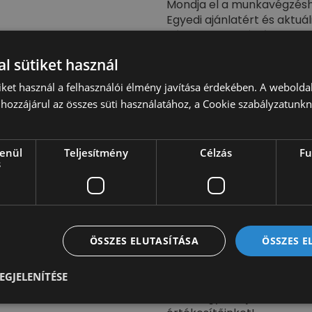
Mondja el a munkavégzéshe
Egyedi ajánlatért és aktuá
Képünk illusztráció.
l sütiket használ
Kérje értékesítőnk ajánlat
iket használ a felhasználói élmény javítása érdekében. A webolda
hozzájárul az összes süti használatához, a Cookie szabályzatunk
Ajánlatot kérek
lenül
Teljesítmény
Célzás
Fu
Autónkat szükség esetén á
s
Opcionálisan rendelhető új
billenőplató, doboz, hűtős 
Különböző egyéb opciókat 
emelőhátfal, tolatókamera
munkavégzéshez szükséges 
ÖSSZES ELUTASÍTÁSA
ÖSSZES 
Hirdetett autónk klíma ex
EGJELENÍTÉSE
megrendelésből egyedi fels
autót. Egyedi ajánlatért és