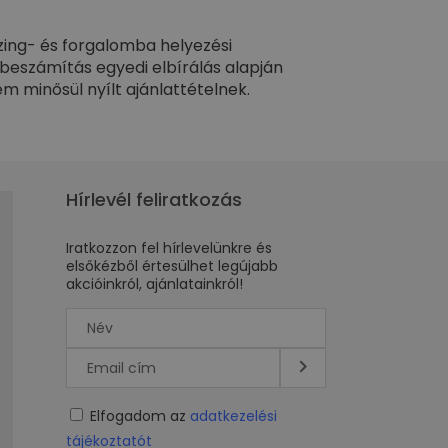
ízing- és forgalomba helyezési
óbeszámítás egyedi elbírálás alapján
m minősül nyílt ajánlattételnek.
Hírlevél feliratkozás
Iratkozzon fel hírlevelünkre és
elsőkézből értesülhet legújabb
akcióinkról, ajánlatainkról!
Elfogadom az
adatkezelési
tájékoztatót