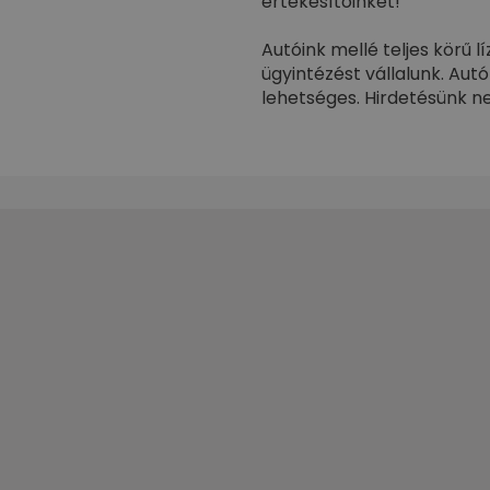
értékesítőinket!
Autóink mellé teljes körű l
ügyintézést vállalunk. Aut
lehetséges. Hirdetésünk ne