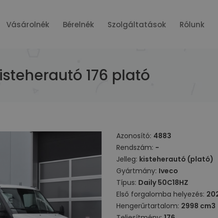
Vásárolnék
Bérelnék
Szolgáltatások
Rólunk
isteherautó 176 plató
Azonosító:
4883
Rendszám:
-
Jelleg:
kisteherautó (plató)
Gyártmány:
Iveco
Típus:
Daily 50C18HZ
Első forgalomba helyezés:
20
Hengerűrtartalom:
2998 cm3
Teljesítmény:
176