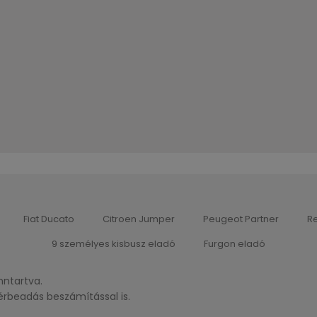
Fiat Ducato
Citroen Jumper
Peugeot Partner
Re
9 személyes kisbusz eladó
Furgon eladó
nntartva.
érbeadás beszámítással is.