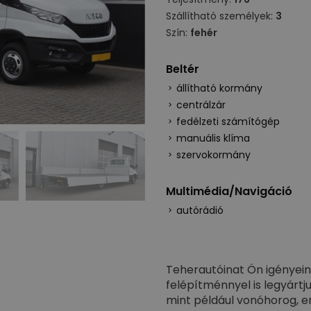
Szállítható személyek:
3
Szín:
fehér
Beltér
állítható kormány
centrálzár
fedélzeti számítógép
manuális klíma
szervokormány
Multimédia/Navigáció
autórádió
Teherautóinat Ön igényein
felépítménnyel is legyártj
mint például vonóhorog, e