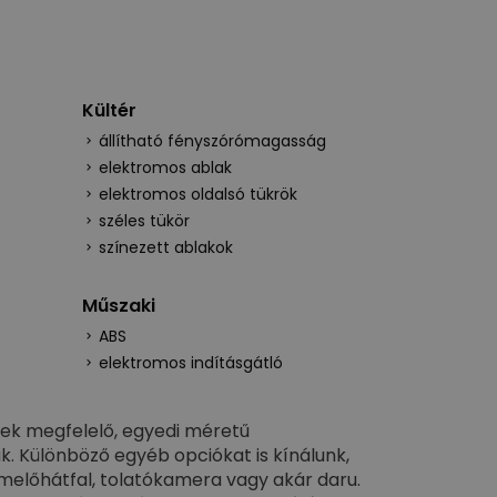
Kültér
állítható fényszórómagasság
elektromos ablak
elektromos oldalsó tükrök
széles tükör
színezett ablakok
Műszaki
ABS
elektromos indításgátló
ek megfelelő, egyedi méretű
uk. Különböző egyéb opciókat is kínálunk,
melőhátfal, tolatókamera vagy akár daru.