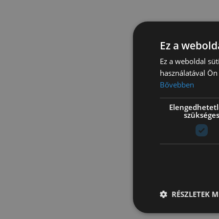
Ez a webolda
Ez a weboldal süt
használatával Ön 
Bővebben
Elengedhetet
szüksége
RÉSZLETEK M