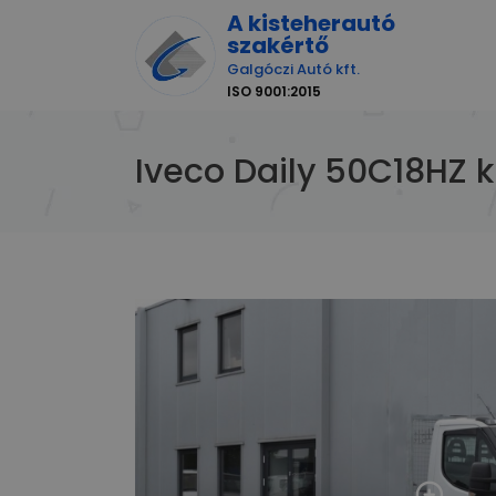
A kisteherautó
szakértő
Galgóczi Autó kft.
ISO 9001:2015
Iveco Daily 50C18HZ k