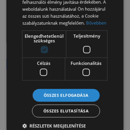
ABS
felhasználói élmény javítása érdekében. A
weboldalunk használatával Ön hozzájárul
az összes süti használatához, a Cookie
szabályzatunknak megfelelően.
Bővebben
Elengedhetetlenül
Teljesítmény
4.680.000 Ft
szükséges
+ ÁFA (5.943.600 Ft)
Célzás
Funkcionalitás
Ajánlatot kérek
A jármű külföldi partnerünk telephelyén található,
amelyet igény szerint behozunk, műszaki
vizsgáztatunk, felépítményezünk és forgalomba
ÖSSZES ELFOGADÁSA
helyezünk Önnek! Autóink mellé teljes körű lízing-
és forgalomba helyezési ügyintézést vállalunk.
Autóbeszámítás egyedi elbírálás alapján
ÖSSZES ELUTASÍTÁSA
lehetséges. Hirdetésünk nem minősül nyílt
ajánlattételnek.
RÉSZLETEK MEGJELENÍTÉSE