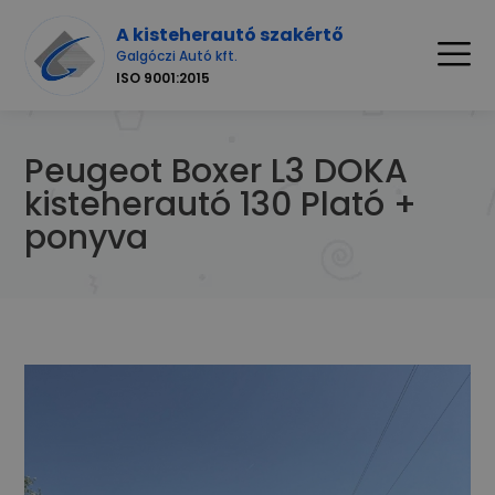
A kisteherautó szakértő
Galgóczi Autó kft.
ISO 9001:2015
Peugeot Boxer L3 DOKA
kisteherautó 130 Plató +
ponyva