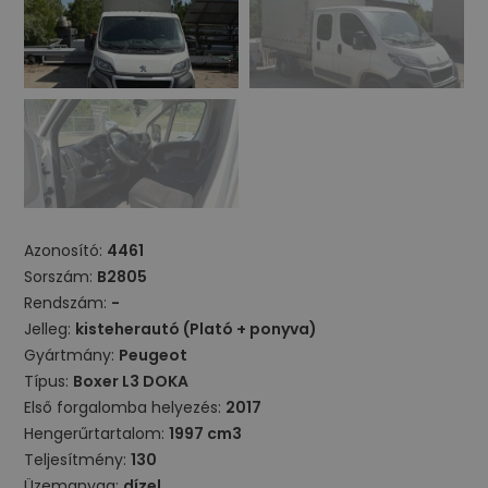
Azonosító:
4461
Sorszám:
B2805
Rendszám:
-
Jelleg:
kisteherautó (Plató + ponyva)
Gyártmány:
Peugeot
Típus:
Boxer L3 DOKA
Első forgalomba helyezés:
2017
Hengerűrtartalom:
1997 cm3
Teljesítmény:
130
Üzemanyag:
dízel