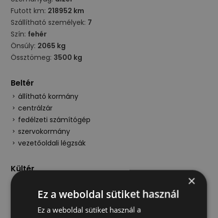
Futott km:
218952 km
Szállítható személyek:
7
Szín:
fehér
Önsúly:
2065 kg
Össztömeg:
3500 kg
Beltér
állítható kormány
centrálzár
fedélzeti számítógép
szervokormány
vezetőoldali légzsák
Kültér
×
elektromos ablak
Ez a weboldal sütiket használ
Műszaki
Ez a weboldal sütiket használ a