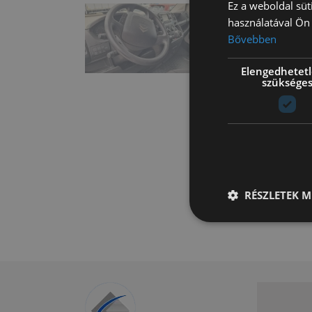
Ez a weboldal süt
használatával Ön 
Bővebben
Elengedhetet
szüksége
RÉSZLETEK M