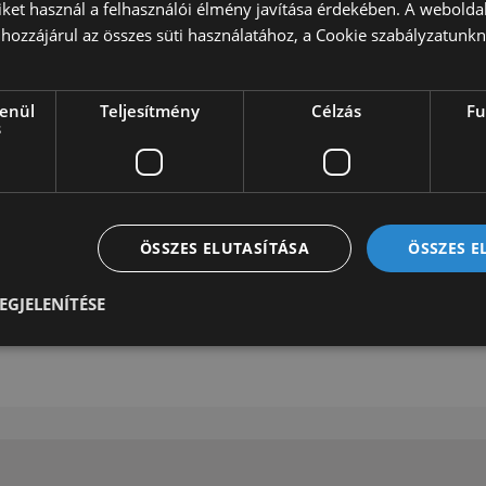
iket használ a felhasználói élmény javítása érdekében. A webolda
A készleten lévő furgonunk
hozzájárul az összes süti használatához, a Cookie szabályzatunk
igényeinek megfelelően. O
szigetelés, hűtőztetés, vo
Egyedi ajánlatért keresse 
lenül
Teljesítmény
Célzás
Fu
s
Autóink mellé teljeskörű l
vállalunk. Autóbeszámítás 
Hirdetésünk nem minősül ny
ÖSSZES ELUTASÍTÁSA
ÖSSZES 
Kérje értékesítőnk ajánlat
EGJELENÍTÉSE
Ajánlatot kérek