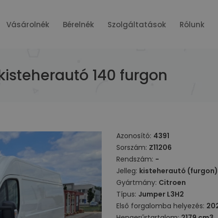
Vásárolnék
Bérelnék
Szolgáltatások
Rólunk
kisteherautó 140 furgon
Azonosító:
4391
Sorszám:
Z11206
Rendszám:
-
Jelleg:
kisteherautó (furgon)
Gyártmány:
Citroen
Típus:
Jumper L3H2
Első forgalomba helyezés:
20
Hengerűrtartalom:
2179 cm3