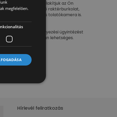
lunk
at szükség esetén átalakítjuk az Ön
nak megfelelően.
pcionálisan rendelhető raktérburkolat,
nóhorog, emelőhátfal és tolatókamera is.
értékesítőinket!
nkcionalitás
ízing- és forgalombahelyezési ügyintézést
egyedi elbírálás alapján lehetséges.
ílt ajánlattételnek.
ELFOGADÁSA
át!
Hírlevél feliratkozás