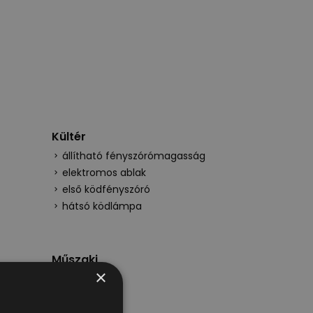
Kültér
állítható fényszórómagasság
elektromos ablak
első ködfényszóró
hátsó ködlámpa
Műszaki
×
ABS