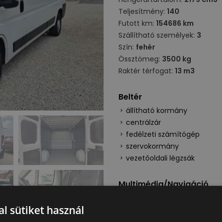
Teljesítmény:
140
Futott km:
154686 km
Szállítható személyek:
3
Szín:
fehér
Össztömeg:
3500 kg
Raktér térfogat:
13 m3
Beltér
állítható kormány
centrálzár
fedélzeti számítógép
szervokormány
vezetőoldali légzsák
Multimédia/Navigáció
autórádió
l sütiket használ