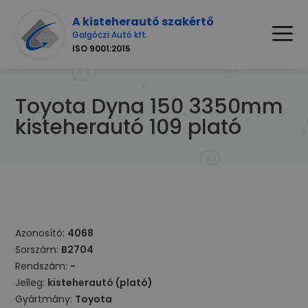
A kisteherautó szakértő
Galgóczi Autó kft.
ISO 9001:2015
Toyota Dyna 150 3350mm
kisteherautó 109 plató
Azonosító:
4068
Sorszám:
B2704
Rendszám:
-
Jelleg:
kisteherautó (plató)
Gyártmány:
Toyota