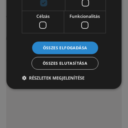
Célzás
Funkcionalitás
9012, Győr, Malom u. 55.
H-P: 8-17 | Szo: 8-12
info@kisteherauto.hu
ÖSSZES ELFOGADÁSA
+36 (96) 556 458
ÖSSZES ELUTASÍTÁSA
RÉSZLETEK MEGJELENÍTÉSE