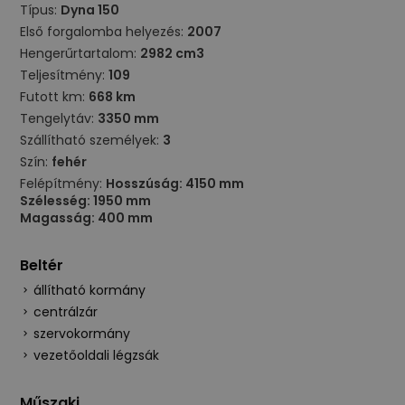
Típus:
Dyna 150
Első forgalomba helyezés:
2007
Hengerűrtartalom:
2982 cm3
Teljesítmény:
109
Futott km:
668 km
Tengelytáv:
3350 mm
Szállítható személyek:
3
Szín:
fehér
Felépítmény:
Hosszúság: 4150 mm
Szélesség: 1950 mm
Magasság: 400 mm
Beltér
állítható kormány
centrálzár
szervokormány
vezetőoldali légzsák
Műszaki