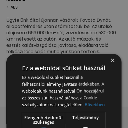
ABS
Ügyfelünk által újonnan vásárolt Toyota Dynát,
állapotfelmérés után számítottuk be. Az utolsó
olajcsere 663.000 km-nél, vezérléscsere 530.000
km-nél esett az autón. Az autó műszaki és
esztétikai átvizsgálása, javítása, eladásra való
felkészítése saját műhelyünkben történik.
×
Kérje értékesítőnk ajánlatát
Ez a weboldal sütiket használ
Ez a weboldal sütiket használ a
Ajánlatot kérek
felhasználói élmény javítása érdekében. A
weboldalunk használatával Ön hozzájárul
az összes süti használatához, a Cookie
szabályzatunknak megfelelően.
Bővebben
Elengedhetetlenül
Teljesítmény
szükséges