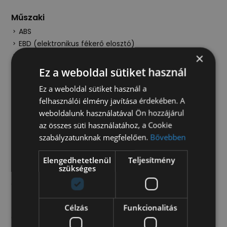
Műszaki
ABS
EBD (elektronikus fékerő elosztó)
×
elektromos indításgátló
Ez a weboldal sütiket használ
Ez a weboldal sütiket használ a
Kérje értékesítőnk ajánlatát!
felhasználói élmény javítása érdekében. A
weboldalunk használatával Ön hozzájárul
Ajánlatot kérek
az összes süti használatához, a Cookie
szabályzatunknak megfelelően.
Bővebben
Furgonunkat szükség esetén átalakítjuk az Ön
Elengedhetetlenül
Teljesítmény
igényeinek megfelelően. Opcionálisan rendelhető
szükséges
raktérburkolat, szigetelés, hűtőztetés, vonóhorog,
emelőhátfal és tolatókamera is. Hirdetett autónk
klíma extra felszereltséget tartalmaz, azonban
megrendelésből egyedi felszereltséggel is kínáljuk
Célzás
Funkcionalitás
ezt a típusú autót. Egyedi ajánlatért és aktuális