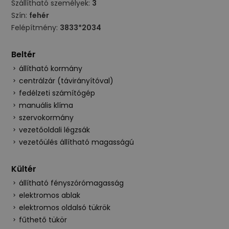
Szállítható személyek:
3
Szín:
fehér
Felépítmény:
3833*2034
Beltér
állítható kormány
centrálzár (távirányítóval)
fedélzeti számítógép
manuális klíma
szervokormány
vezetőoldali légzsák
vezetőülés állítható magasságú
Kültér
állítható fényszórómagasság
elektromos ablak
elektromos oldalsó tükrök
fűthető tükör