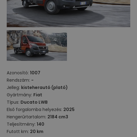
Azonosító:
1007
Rendszám:
-
Jelleg:
kisteherautó (plató)
Gyártmány:
Fiat
Típus:
Ducato LWB
Első forgalomba helyezés:
2025
Hengerűrtartalom:
2184 cm3
Teljesítmény:
140
Futott km:
20 km