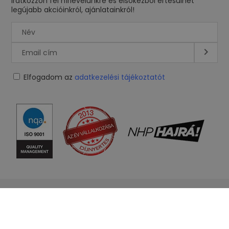
Iratkozzon fel hírlevelünkre és elsőkézből értesülhet
legújabb akcióinkról, ajánlatainkról!
Elfogadom az
adatkezelési tájékoztatót
Iveco Daily
Mercedes Sprinter
Fiat Ducato