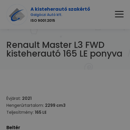
A kisteherautó szakértő
Galgóczi Autó kft.
ISO 9001:2015
Renault Master L3 FWD
kisteherautó 165 LE ponyva
Évjárat:
2021
Hengerűrtartalom:
2299 cm3
Teljesítmény:
165 LE
Beltér