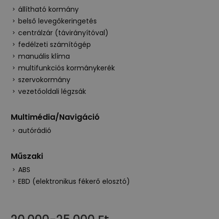
állítható kormány
belső levegőkeringetés
centrálzár (távirányítóval)
fedélzeti számítógép
manuális klíma
multifunkciós kormánykerék
szervokormány
vezetőoldali légzsák
Multimédia/Navigáció
autórádió
Műszaki
ABS
EBD (elektronikus fékerő elosztó)