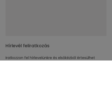
Hírlevél feliratkozás
Iratkozzon fel hírlevelünkre és elsőkézből értesülhet
legújabb akcióinkról, ajánlatainkról!
Elfogadom az
adatkezelési tájékoztatót