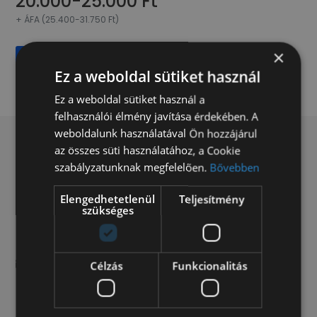
20.000-25.000 Ft
+ ÁFA (25.400-31.750 Ft)
×
Ajánlatot kérek
Ez a weboldal sütiket használ
Ez a weboldal sütiket használ a
felhasználói élmény javítása érdekében. A
weboldalunk használatával Ön hozzájárul
az összes süti használatához, a Cookie
szabályzatunknak megfelelően.
Bővebben
Elengedhetetlenül
Teljesítmény
szükséges
9012, Győr, Malom u. 55.
H-P: 8-17 | Szo: 8-12
info@kisteherauto.hu
Célzás
Funkcionalitás
+36 (96) 556 458